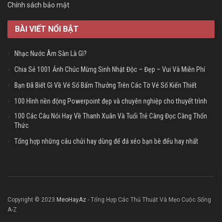
Chính sách bảo mật
BÀI VIẾT NỔI BẬT
Nhạc Nước Âm Sàn Là Gì?
Chia Sẻ 1001 Ảnh Chúc Mừng Sinh Nhật Độc – Đẹp – Vui Và Miễn Phí
Bạn Đã Biết Gì Về Vé Số Bấm Thưởng Trên Các Tờ Vé Số Kiến Thiết
100 Hình nền động Powerpoint đẹp và chuyên nghiệp cho thuyết trình
100 Các Câu Nói Hay Về Thanh Xuân Và Tuổi Trẻ Càng Đọc Càng Thổn
Thức
Tổng hợp những câu chửi hay dùng để đá xéo bạn bè đểu hay nhất
Copyright © 2023
MeoHayAz
- Tổng Hợp Các Thủ Thuật Và Mẹo Cuộc Sống
A-Z