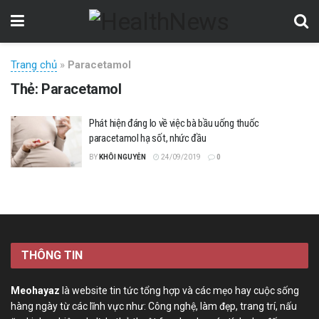
Trang chủ
»
Paracetamol
Thẻ:
Paracetamol
Phát hiện đáng lo về việc bà bầu uống thuốc
paracetamol hạ sốt, nhức đầu
BY
KHÔI NGUYỄN
24/09/2019
0
THÔNG TIN
Meohayaz
là website tin tức tổng hợp và các mẹo hay cuộc sống
hàng ngày từ các lĩnh vực như: Công nghệ, làm đẹp, trang trí, nấu