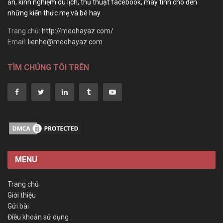
ăn, kinh nghiệm du lịch, thủ thuật facebook, máy tính cho đến
những kiến thức mẹ và bé hay
Trang chủ:
http://meohayaz.com/
Email:
lienhe@meohayaz.com
TÌM CHÚNG TÔI TRÊN
MENU
Trang chủ
Giới thiệu
Gửi bài
Điều khoản sử dụng