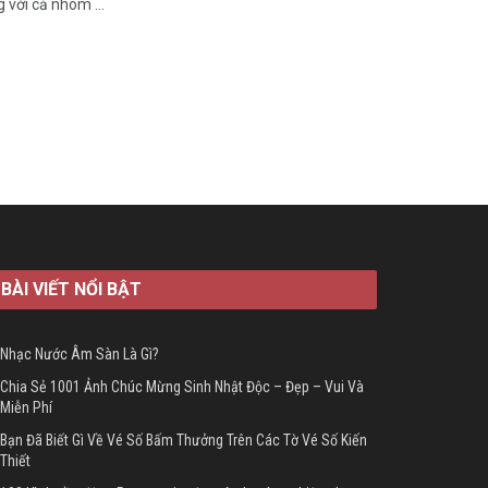
 với cả nhóm ...
BÀI VIẾT NỔI BẬT
Nhạc Nước Âm Sàn Là Gì?
Chia Sẻ 1001 Ảnh Chúc Mừng Sinh Nhật Độc – Đẹp – Vui Và
Miễn Phí
Bạn Đã Biết Gì Về Vé Số Bấm Thưởng Trên Các Tờ Vé Số Kiến
Thiết