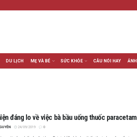
DU LỊCH
MẸ VÀ BÉ
SỨC KHỎE
CÂU NÓI HAY
ẢNH
hiện đáng lo về việc bà bầu uống thuốc paracetam
NGUYỄN
24/09/2019
0