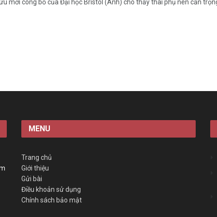
ứu mới công bố của Đại học Bristol (Anh) cho thấy thai phụ nên cẩn trọng
MENU
Trang chủ
àm
Giới thiệu
Gửi bài
Điều khoản sử dụng
Chính sách bảo mật