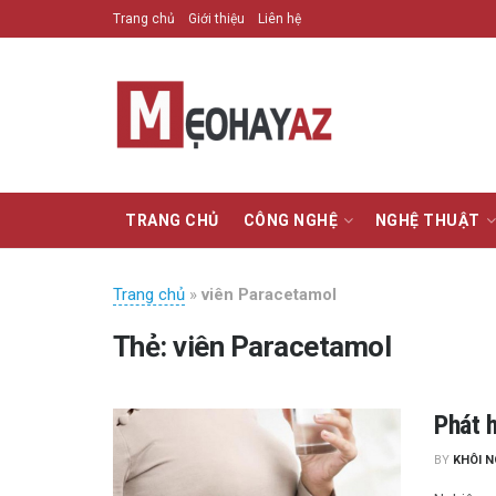
Trang chủ
Giới thiệu
Liên hệ
TRANG CHỦ
CÔNG NGHỆ
NGHỆ THUẬT
Trang chủ
»
viên Paracetamol
Thẻ:
viên Paracetamol
Phát 
BY
KHÔI 