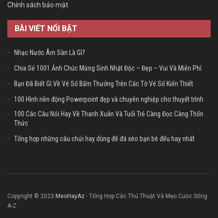
Chính sách bảo mật
BÀI VIẾT NỔI BẬT
Nhạc Nước Âm Sàn Là Gì?
Chia Sẻ 1001 Ảnh Chúc Mừng Sinh Nhật Độc – Đẹp – Vui Và Miễn Phí
Bạn Đã Biết Gì Về Vé Số Bấm Thưởng Trên Các Tờ Vé Số Kiến Thiết
100 Hình nền động Powerpoint đẹp và chuyên nghiệp cho thuyết trình
100 Các Câu Nói Hay Về Thanh Xuân Và Tuổi Trẻ Càng Đọc Càng Thổn
Thức
Tổng hợp những câu chửi hay dùng để đá xéo bạn bè đểu hay nhất
Copyright © 2023
MeoHayAz
- Tổng Hợp Các Thủ Thuật Và Mẹo Cuộc Sống
A-Z