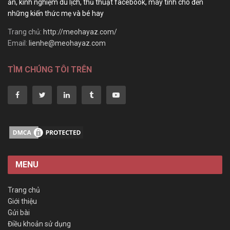
ăn, kinh nghiệm du lịch, thủ thuật facebook, máy tính cho đến
những kiến thức mẹ và bé hay
Trang chủ:
http://meohayaz.com/
Email:
lienhe@meohayaz.com
TÌM CHÚNG TÔI TRÊN
MENU
Trang chủ
Giới thiệu
Gửi bài
Điều khoản sử dụng