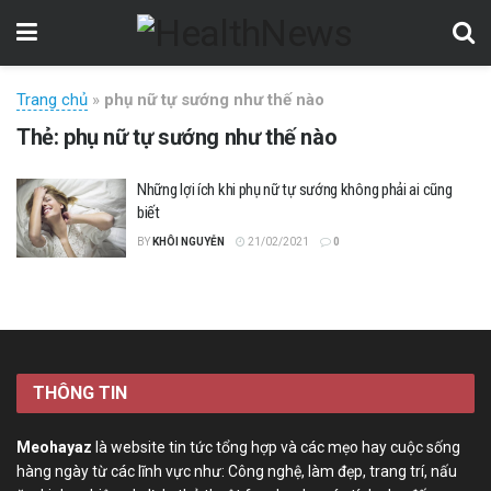
Trang chủ
»
phụ nữ tự sướng như thế nào
Thẻ:
phụ nữ tự sướng như thế nào
Những lợi ích khi phụ nữ tự sướng không phải ai cũng
biết
BY
KHÔI NGUYỄN
21/02/2021
0
THÔNG TIN
Meohayaz
là website tin tức tổng hợp và các mẹo hay cuộc sống
hàng ngày từ các lĩnh vực như: Công nghệ, làm đẹp, trang trí, nấu