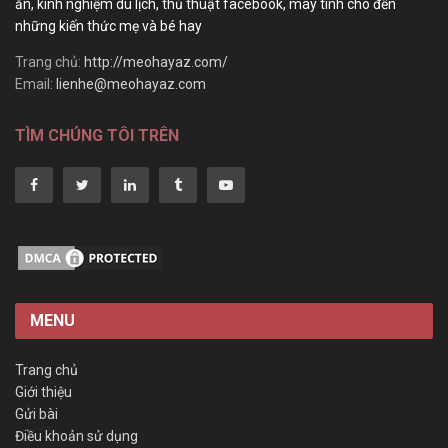
ăn, kinh nghiệm du lịch, thủ thuật facebook, máy tính cho đến
những kiến thức mẹ và bé hay
Trang chủ:
http://meohayaz.com/
Email:
lienhe@meohayaz.com
TÌM CHÚNG TÔI TRÊN
MENU
Trang chủ
Giới thiệu
Gửi bài
Điều khoản sử dụng