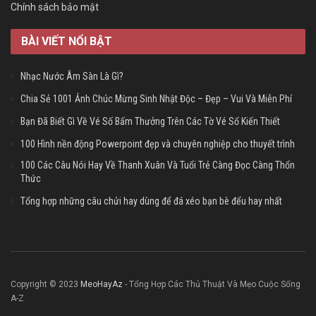
Chính sách bảo mật
BÀI VIẾT NỔI BẬT
Nhạc Nước Âm Sàn Là Gì?
Chia Sẻ 1001 Ảnh Chúc Mừng Sinh Nhật Độc – Đẹp – Vui Và Miễn Phí
Bạn Đã Biết Gì Về Vé Số Bấm Thưởng Trên Các Tờ Vé Số Kiến Thiết
100 Hình nền động Powerpoint đẹp và chuyên nghiệp cho thuyết trình
100 Các Câu Nói Hay Về Thanh Xuân Và Tuổi Trẻ Càng Đọc Càng Thổn
Thức
Tổng hợp những câu chửi hay dùng để đá xéo bạn bè đểu hay nhất
Copyright © 2023
MeoHayAz
- Tổng Hợp Các Thủ Thuật Và Mẹo Cuộc Sống
A-Z