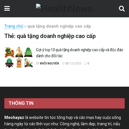
Trang chủ
»
quà tặng doanh nghiệp cao cấp
Thẻ:
quà tặng doanh nghiệp cao cấp
Gợi ý top 10 quà tặng doanh nghiệp cao cấp và độc đáo
dành cho đối tác
BY
KHÔI NGUYỄN
08/12/2020
0
THÔNG TIN
Meohayaz
là website tin tức tổng hợp và các mẹo hay cuộc sống
hàng ngày từ các lĩnh vực như: Công nghệ, làm đẹp, trang trí, nấu