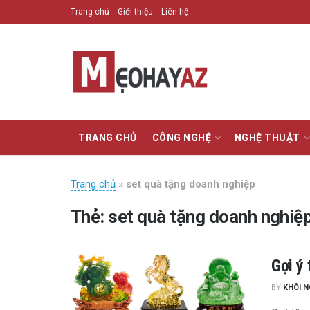
Trang chủ
Giới thiệu
Liên hệ
TRANG CHỦ
CÔNG NGHỆ
NGHỆ THUẬT
Trang chủ
»
set quà tặng doanh nghiệp
Thẻ:
set quà tặng doanh nghiệ
Gợi ý
BY
KHÔI 