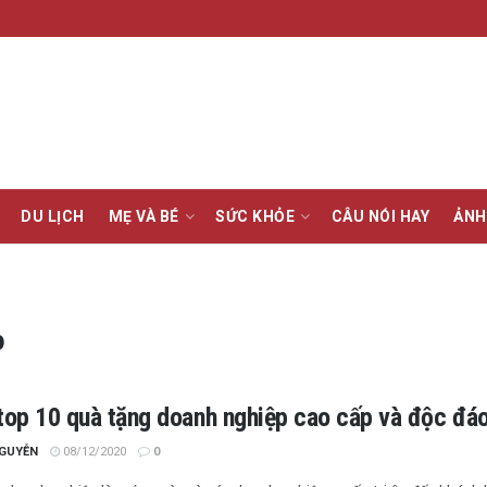
DU LỊCH
MẸ VÀ BÉ
SỨC KHỎE
CÂU NÓI HAY
ẢNH
p
 top 10 quà tặng doanh nghiệp cao cấp và độc đáo
NGUYỄN
08/12/2020
0