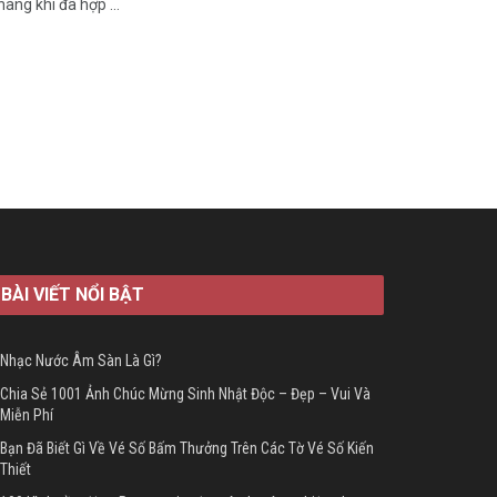
ng khi đã hợp ...
BÀI VIẾT NỔI BẬT
Nhạc Nước Âm Sàn Là Gì?
Chia Sẻ 1001 Ảnh Chúc Mừng Sinh Nhật Độc – Đẹp – Vui Và
Miễn Phí
Bạn Đã Biết Gì Về Vé Số Bấm Thưởng Trên Các Tờ Vé Số Kiến
Thiết