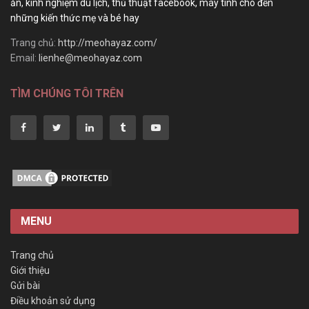
ăn, kinh nghiệm du lịch, thủ thuật facebook, máy tính cho đến
những kiến thức mẹ và bé hay
Trang chủ:
http://meohayaz.com/
Email:
lienhe@meohayaz.com
TÌM CHÚNG TÔI TRÊN
MENU
Trang chủ
Giới thiệu
Gửi bài
Điều khoản sử dụng