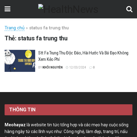
Trang chủ
»
status fa trung thu
Thẻ:
status fa trung thu
Stt Fa Trung Thu Độc Đáo, Hài Hước Và Bá Đạo Không
Xem Kẻo Phí
BY
KHÔI NGUYỄN
12/03/2024
0
THÔNG TIN
Meohayaz
là website tin tức tổng hợp và các mẹo hay cuộc sống
hàng ngày từ các lĩnh vực như: Công nghệ, làm đẹp, trang trí, nấu