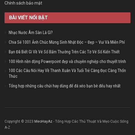
Chính sách bảo mật
BÀI VIẾT NỔI BẬT
Nhạc Nước Âm Sàn Là Gì?
Chia Sẻ 1001 Ảnh Chúc Mừng Sinh Nhật Độc – Đẹp – Vui Và Miễn Phí
Bạn Đã Biết Gì Về Vé Số Bấm Thưởng Trên Các Tờ Vé Số Kiến Thiết
100 Hình nền động Powerpoint đẹp và chuyên nghiệp cho thuyết trình
100 Các Câu Nói Hay Về Thanh Xuân Và Tuổi Trẻ Càng Đọc Càng Thổn
Thức
Tổng hợp những câu chửi hay dùng để đá xéo bạn bè đểu hay nhất
Copyright © 2023
MeoHayAz
- Tổng Hợp Các Thủ Thuật Và Mẹo Cuộc Sống
A-Z