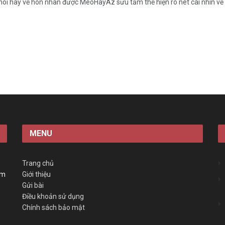
nói hay về hôn nhân được MeoHayAz sưu tầm thể hiện rõ nét cái nhìn về 
MENU
Trang chủ
àm
Giới thiệu
Gửi bài
Điều khoản sử dụng
Chính sách bảo mật