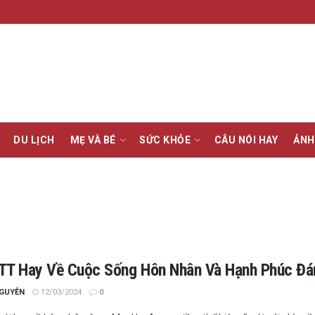
DU LỊCH
MẸ VÀ BÉ
SỨC KHỎE
CÂU NÓI HAY
ẢNH
TT Hay Về Cuộc Sống Hôn Nhân Và Hạnh Phúc Đ
NGUYỄN
12/03/2024
0