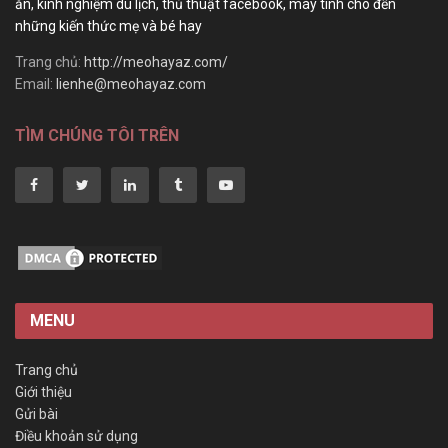
ăn, kinh nghiệm du lịch, thủ thuật facebook, máy tính cho đến
những kiến thức mẹ và bé hay
Trang chủ:
http://meohayaz.com/
Email:
lienhe@meohayaz.com
TÌM CHÚNG TÔI TRÊN
MENU
Trang chủ
Giới thiệu
Gửi bài
Điều khoản sử dụng