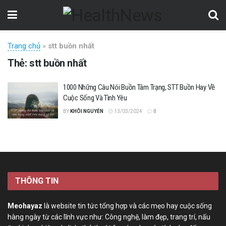
Trang chủ
»
stt buồn nhất
Thẻ:
stt buồn nhất
1000 Những Câu Nói Buồn Tâm Trạng, STT Buồn Hay Về
Cuộc Sống Và Tình Yêu
BY
KHÔI NGUYỄN
13/03/2024
0
THÔNG TIN
Meohayaz
là website tin tức tổng hợp và các mẹo hay cuộc sống
hàng ngày từ các lĩnh vực như: Công nghệ, làm đẹp, trang trí, nấu