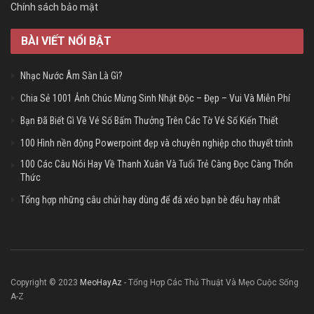
Chính sách bảo mật
BÀI VIẾT NỔI BẬT
Nhạc Nước Âm Sàn Là Gì?
Chia Sẻ 1001 Ảnh Chúc Mừng Sinh Nhật Độc – Đẹp – Vui Và Miễn Phí
Bạn Đã Biết Gì Về Vé Số Bấm Thưởng Trên Các Tờ Vé Số Kiến Thiết
100 Hình nền động Powerpoint đẹp và chuyên nghiệp cho thuyết trình
100 Các Câu Nói Hay Về Thanh Xuân Và Tuổi Trẻ Càng Đọc Càng Thổn
Thức
Tổng hợp những câu chửi hay dùng để đá xéo bạn bè đểu hay nhất
Copyright © 2023
MeoHayAz
- Tổng Hợp Các Thủ Thuật Và Mẹo Cuộc Sống
A-Z