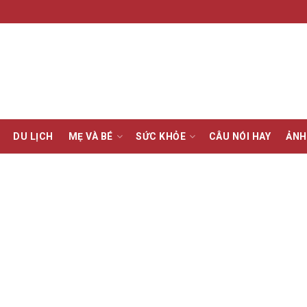
DU LỊCH
MẸ VÀ BÉ
SỨC KHỎE
CÂU NÓI HAY
ẢNH