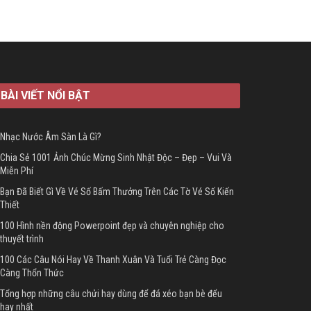
BÀI VIẾT NỔI BẬT
Nhạc Nước Âm Sàn Là Gì?
Chia Sẻ 1001 Ảnh Chúc Mừng Sinh Nhật Độc – Đẹp – Vui Và
Miễn Phí
Bạn Đã Biết Gì Về Vé Số Bấm Thưởng Trên Các Tờ Vé Số Kiến
Thiết
100 Hình nền động Powerpoint đẹp và chuyên nghiệp cho
thuyết trình
100 Các Câu Nói Hay Về Thanh Xuân Và Tuổi Trẻ Càng Đọc
Càng Thổn Thức
Tổng hợp những câu chửi hay dùng để đá xéo bạn bè đểu
hay nhất