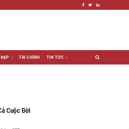
 ĐẸP
TÀI CHÍNH
TIN TỨC
Cả Cuộc Đời