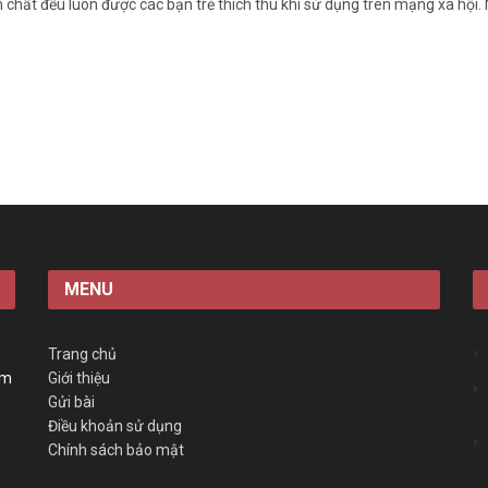
chất đểu luôn được các bạn trẻ thích thú khi sử dụng trên mạng xã hội. 
MENU
Trang chủ
àm
Giới thiệu
Gửi bài
Điều khoản sử dụng
Chính sách bảo mật