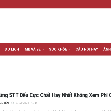
DU LỊCH
MẸ VÀ BÉ
SỨC KHỎE
CÂU NÓI HAY
ẢNH
ững STT Đểu Cực Chất Hay Nhất Không Xem Phí 
NGUYỄN
13/03/2024
0