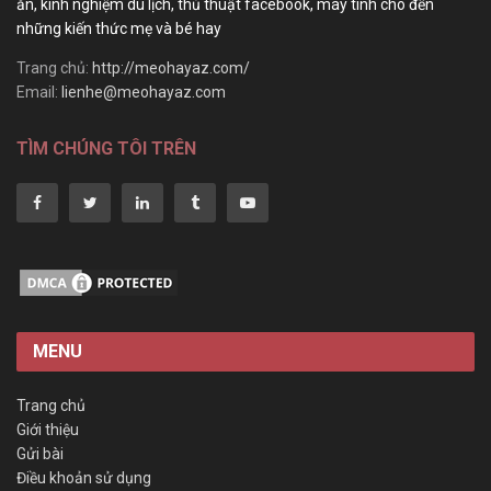
ăn, kinh nghiệm du lịch, thủ thuật facebook, máy tính cho đến
những kiến thức mẹ và bé hay
Trang chủ:
http://meohayaz.com/
Email:
lienhe@meohayaz.com
TÌM CHÚNG TÔI TRÊN
MENU
Trang chủ
Giới thiệu
Gửi bài
Điều khoản sử dụng