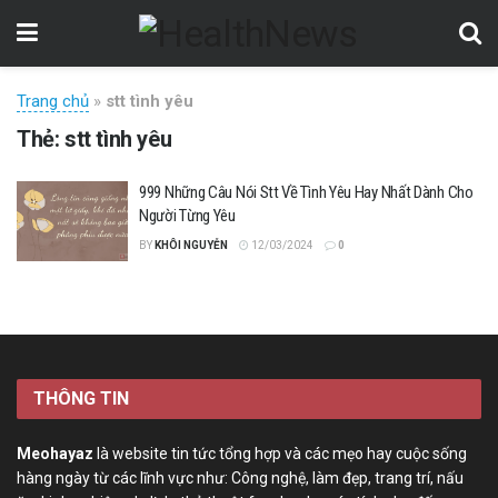
Trang chủ
»
stt tình yêu
Thẻ:
stt tình yêu
999 Những Câu Nói Stt Về Tình Yêu Hay Nhất Dành Cho
Người Từng Yêu
BY
KHÔI NGUYỄN
12/03/2024
0
THÔNG TIN
Meohayaz
là website tin tức tổng hợp và các mẹo hay cuộc sống
hàng ngày từ các lĩnh vực như: Công nghệ, làm đẹp, trang trí, nấu