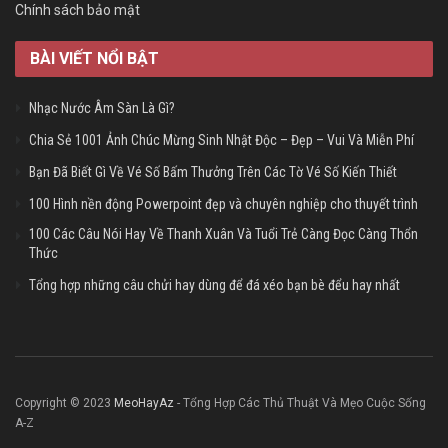
Chính sách bảo mật
BÀI VIẾT NỔI BẬT
Nhạc Nước Âm Sàn Là Gì?
Chia Sẻ 1001 Ảnh Chúc Mừng Sinh Nhật Độc – Đẹp – Vui Và Miễn Phí
Bạn Đã Biết Gì Về Vé Số Bấm Thưởng Trên Các Tờ Vé Số Kiến Thiết
100 Hình nền động Powerpoint đẹp và chuyên nghiệp cho thuyết trình
100 Các Câu Nói Hay Về Thanh Xuân Và Tuổi Trẻ Càng Đọc Càng Thổn
Thức
Tổng hợp những câu chửi hay dùng để đá xéo bạn bè đểu hay nhất
Copyright © 2023
MeoHayAz
- Tổng Hợp Các Thủ Thuật Và Mẹo Cuộc Sống
A-Z