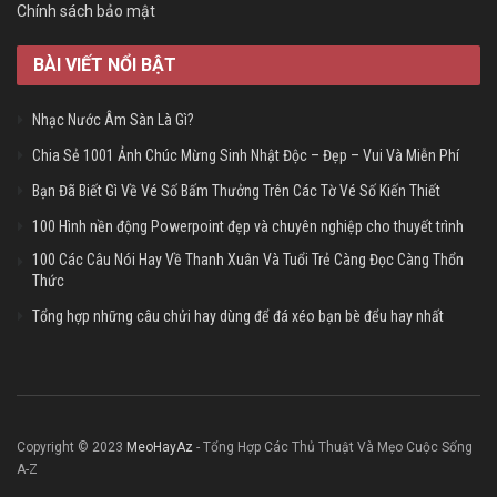
Chính sách bảo mật
BÀI VIẾT NỔI BẬT
Nhạc Nước Âm Sàn Là Gì?
Chia Sẻ 1001 Ảnh Chúc Mừng Sinh Nhật Độc – Đẹp – Vui Và Miễn Phí
Bạn Đã Biết Gì Về Vé Số Bấm Thưởng Trên Các Tờ Vé Số Kiến Thiết
100 Hình nền động Powerpoint đẹp và chuyên nghiệp cho thuyết trình
100 Các Câu Nói Hay Về Thanh Xuân Và Tuổi Trẻ Càng Đọc Càng Thổn
Thức
Tổng hợp những câu chửi hay dùng để đá xéo bạn bè đểu hay nhất
Copyright © 2023
MeoHayAz
- Tổng Hợp Các Thủ Thuật Và Mẹo Cuộc Sống
A-Z