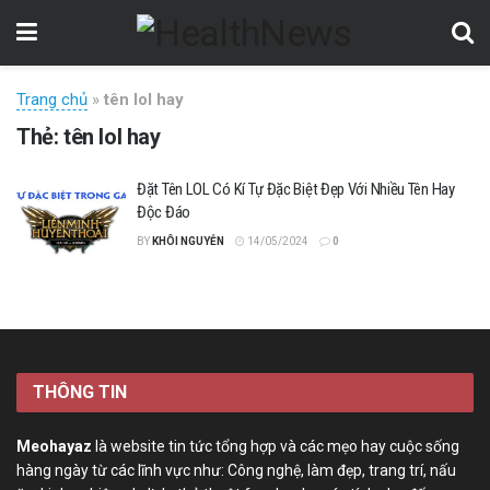
Trang chủ
»
tên lol hay
Thẻ:
tên lol hay
Đặt Tên LOL Có Kí Tự Đặc Biệt Đẹp Với Nhiều Tên Hay
Độc Đáo
BY
KHÔI NGUYỄN
14/05/2024
0
THÔNG TIN
Meohayaz
là website tin tức tổng hợp và các mẹo hay cuộc sống
hàng ngày từ các lĩnh vực như: Công nghệ, làm đẹp, trang trí, nấu