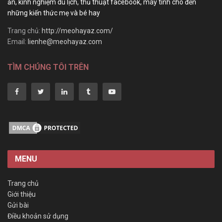
ăn, kinh nghiệm du lịch, thủ thuật facebook, máy tính cho đến
những kiến thức mẹ và bé hay
Trang chủ:
http://meohayaz.com/
Email:
lienhe@meohayaz.com
TÌM CHÚNG TÔI TRÊN
MENU
Trang chủ
Giới thiệu
Gửi bài
Điều khoản sử dụng