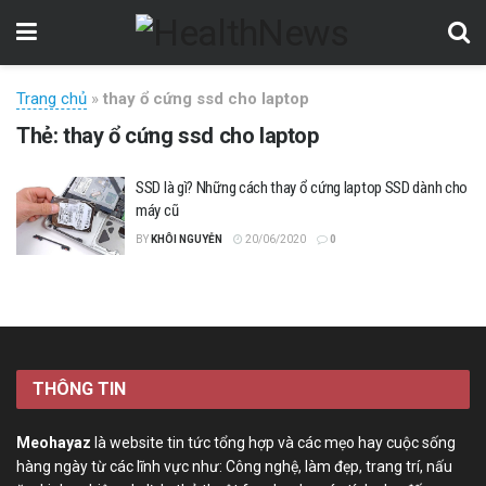
Trang chủ
»
thay ổ cứng ssd cho laptop
Thẻ:
thay ổ cứng ssd cho laptop
SSD là gì? Những cách thay ổ cứng laptop SSD dành cho
máy cũ
BY
KHÔI NGUYỄN
20/06/2020
0
THÔNG TIN
Meohayaz
là website tin tức tổng hợp và các mẹo hay cuộc sống
hàng ngày từ các lĩnh vực như: Công nghệ, làm đẹp, trang trí, nấu