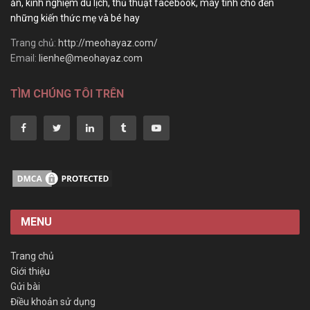
ăn, kinh nghiệm du lịch, thủ thuật facebook, máy tính cho đến
những kiến thức mẹ và bé hay
Trang chủ:
http://meohayaz.com/
Email:
lienhe@meohayaz.com
TÌM CHÚNG TÔI TRÊN
MENU
Trang chủ
Giới thiệu
Gửi bài
Điều khoản sử dụng