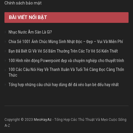
Chính sách bảo mật
BÀI VIẾT NỔI BẬT
Nhạc Nước Âm Sàn Là Gì?
Chia Sẻ 1001 Ảnh Chúc Mừng Sinh Nhật Độc – Đẹp – Vui Và Miễn Phí
Bạn Đã Biết Gì Về Vé Số Bấm Thưởng Trên Các Tờ Vé Số Kiến Thiết
100 Hình nền động Powerpoint đẹp và chuyên nghiệp cho thuyết trình
100 Các Câu Nói Hay Về Thanh Xuân Và Tuổi Trẻ Càng Đọc Càng Thổn
Thức
Tổng hợp những câu chửi hay dùng để đá xéo bạn bè đểu hay nhất
Copyright © 2023
MeoHayAz
- Tổng Hợp Các Thủ Thuật Và Mẹo Cuộc Sống
A-Z