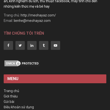
ăn, kinh nghiệm du lịch, thủ thuật facebook, máy tính cho đến
những kiến thức mẹ và bé hay
Trang chủ:
http://meohayaz.com/
Email:
lienhe@meohayaz.com
TÌM CHÚNG TÔI TRÊN
MENU
Trang chủ
Giới thiệu
Gửi bài
Điều khoản sử dụng