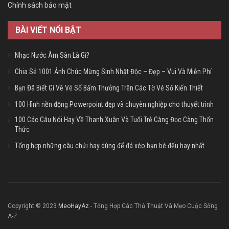
Chính sách bảo mật
BÀI VIẾT NỔI BẬT
Nhạc Nước Âm Sàn Là Gì?
Chia Sẻ 1001 Ảnh Chúc Mừng Sinh Nhật Độc – Đẹp – Vui Và Miễn Phí
Bạn Đã Biết Gì Về Vé Số Bấm Thưởng Trên Các Tờ Vé Số Kiến Thiết
100 Hình nền động Powerpoint đẹp và chuyên nghiệp cho thuyết trình
100 Các Câu Nói Hay Về Thanh Xuân Và Tuổi Trẻ Càng Đọc Càng Thổn
Thức
Tổng hợp những câu chửi hay dùng để đá xéo bạn bè đểu hay nhất
Copyright © 2023
MeoHayAz
- Tổng Hợp Các Thủ Thuật Và Mẹo Cuộc Sống
A-Z