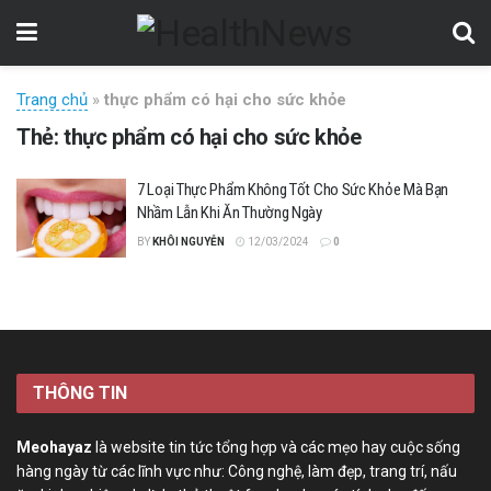
Trang chủ
»
thực phẩm có hại cho sức khỏe
Thẻ:
thực phẩm có hại cho sức khỏe
7 Loại Thực Phẩm Không Tốt Cho Sức Khỏe Mà Bạn
Nhầm Lẫn Khi Ăn Thường Ngày
BY
KHÔI NGUYỄN
12/03/2024
0
THÔNG TIN
Meohayaz
là website tin tức tổng hợp và các mẹo hay cuộc sống
hàng ngày từ các lĩnh vực như: Công nghệ, làm đẹp, trang trí, nấu