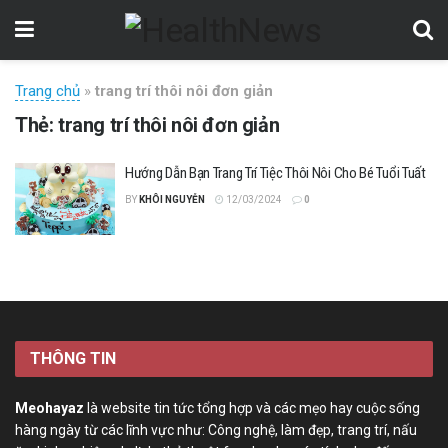
Trang chủ
»
trang trí thôi nôi đơn giản
Thẻ:
trang trí thôi nôi đơn giản
Hướng Dẫn Bạn Trang Trí Tiệc Thôi Nôi Cho Bé Tuổi Tuất
BY
KHÔI NGUYỄN
12/03/2024
0
THÔNG TIN
Meohayaz
là website tin tức tổng hợp và các mẹo hay cuộc sống
hàng ngày từ các lĩnh vực như: Công nghệ, làm đẹp, trang trí, nấu