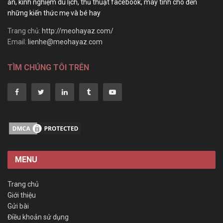
ăn, kinh nghiệm du lịch, thủ thuật facebook, máy tính cho đến
những kiến thức mẹ và bé hay
Trang chủ:
http://meohayaz.com/
Email:
lienhe@meohayaz.com
TÌM CHÚNG TÔI TRÊN
MENU
Trang chủ
Giới thiệu
Gửi bài
Điều khoản sử dụng