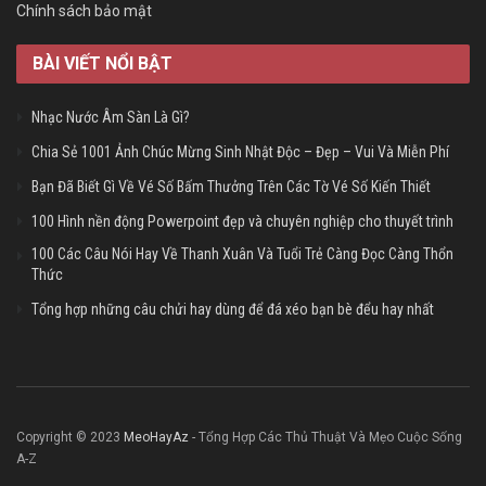
Chính sách bảo mật
BÀI VIẾT NỔI BẬT
Nhạc Nước Âm Sàn Là Gì?
Chia Sẻ 1001 Ảnh Chúc Mừng Sinh Nhật Độc – Đẹp – Vui Và Miễn Phí
Bạn Đã Biết Gì Về Vé Số Bấm Thưởng Trên Các Tờ Vé Số Kiến Thiết
100 Hình nền động Powerpoint đẹp và chuyên nghiệp cho thuyết trình
100 Các Câu Nói Hay Về Thanh Xuân Và Tuổi Trẻ Càng Đọc Càng Thổn
Thức
Tổng hợp những câu chửi hay dùng để đá xéo bạn bè đểu hay nhất
Copyright © 2023
MeoHayAz
- Tổng Hợp Các Thủ Thuật Và Mẹo Cuộc Sống
A-Z