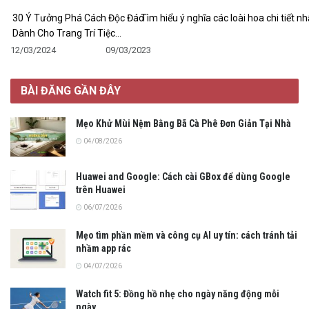
30 Ý Tưởng Phá Cách Độc Đáo
Tìm hiểu ý nghĩa các loài hoa chi tiết nh
Dành Cho Trang Trí Tiệc…
12/03/2024
09/03/2023
BÀI ĐĂNG GẦN ĐÂY
Mẹo Khử Mùi Nệm Bằng Bã Cà Phê Đơn Giản Tại Nhà
04/08/2026
Huawei and Google: Cách cài GBox để dùng Google
trên Huawei
06/07/2026
Mẹo tìm phần mềm và công cụ AI uy tín: cách tránh tải
nhầm app rác
04/07/2026
Watch fit 5: Đồng hồ nhẹ cho ngày năng động mỗi
ngày