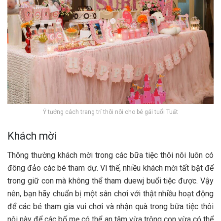
Ý tưởng cách trang trí thôi nôi cho bé gái tuổi Tuất
Khách mời
Thông thường khách mời trong các bữa tiệc thôi nôi luôn có
đông đảo các bé tham dự. Vì thế, nhiều khách mời tất bật để
trong giữ con mà không thể tham duewj buổi tiệc được. Vậy
nên, bạn hãy chuẩn bị một sân chơi với thật nhiều hoạt động
để các bé tham gia vui chơi và nhận quà trong bữa tiệc thôi
nôi này để các bố mẹ có thể an tâm vừa trông con vừa có thể