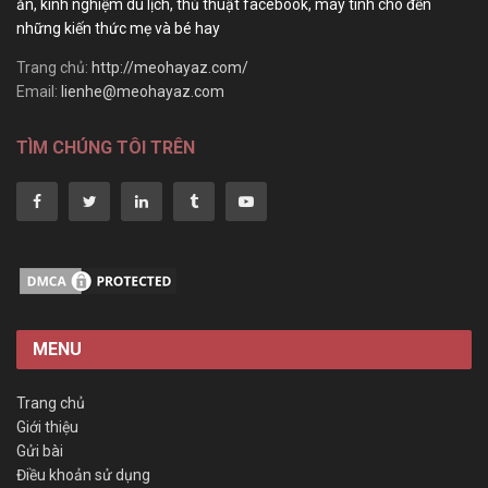
ăn, kinh nghiệm du lịch, thủ thuật facebook, máy tính cho đến
những kiến thức mẹ và bé hay
Trang chủ:
http://meohayaz.com/
Email:
lienhe@meohayaz.com
TÌM CHÚNG TÔI TRÊN
MENU
Trang chủ
Giới thiệu
Gửi bài
Điều khoản sử dụng