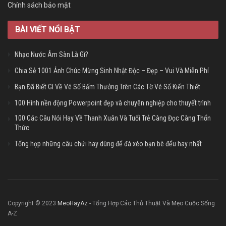
Chính sách bảo mật
BÀI VIẾT NỔI BẬT
Nhạc Nước Âm Sàn Là Gì?
Chia Sẻ 1001 Ảnh Chúc Mừng Sinh Nhật Độc – Đẹp – Vui Và Miễn Phí
Bạn Đã Biết Gì Về Vé Số Bấm Thưởng Trên Các Tờ Vé Số Kiến Thiết
100 Hình nền động Powerpoint đẹp và chuyên nghiệp cho thuyết trình
100 Các Câu Nói Hay Về Thanh Xuân Và Tuổi Trẻ Càng Đọc Càng Thổn
Thức
Tổng hợp những câu chửi hay dùng để đá xéo bạn bè đểu hay nhất
Copyright © 2023
MeoHayAz
- Tổng Hợp Các Thủ Thuật Và Mẹo Cuộc Sống
A-Z