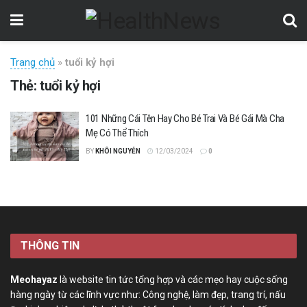
Trang chủ
»
tuổi kỷ hợi
Thẻ:
tuổi kỷ hợi
101 Những Cái Tên Hay Cho Bé Trai Và Bé Gái Mà Cha
Mẹ Có Thể Thích
BY
KHÔI NGUYỄN
12/03/2024
0
THÔNG TIN
Meohayaz
là website tin tức tổng hợp và các mẹo hay cuộc sống
hàng ngày từ các lĩnh vực như: Công nghệ, làm đẹp, trang trí, nấu