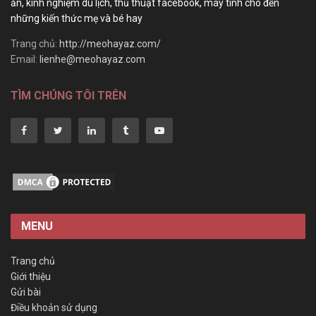
ăn, kinh nghiệm du lịch, thủ thuật facebook, máy tính cho đến
những kiến thức mẹ và bé hay
Trang chủ:
http://meohayaz.com/
Email:
lienhe@meohayaz.com
TÌM CHÚNG TÔI TRÊN
MENU
Trang chủ
Giới thiệu
Gửi bài
Điều khoản sử dụng