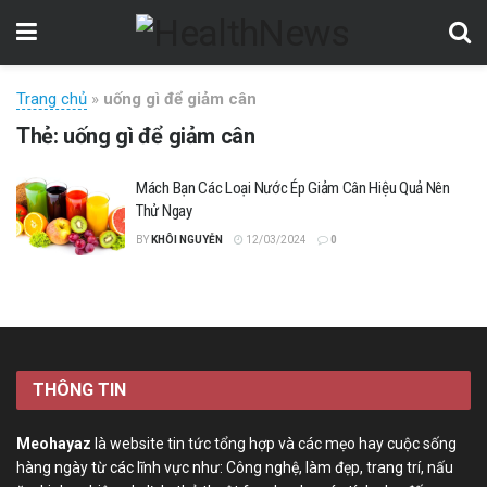
Trang chủ
»
uống gì để giảm cân
Thẻ:
uống gì để giảm cân
Mách Bạn Các Loại Nước Ép Giảm Cân Hiệu Quả Nên
Thử Ngay
BY
KHÔI NGUYỄN
12/03/2024
0
THÔNG TIN
Meohayaz
là website tin tức tổng hợp và các mẹo hay cuộc sống
hàng ngày từ các lĩnh vực như: Công nghệ, làm đẹp, trang trí, nấu