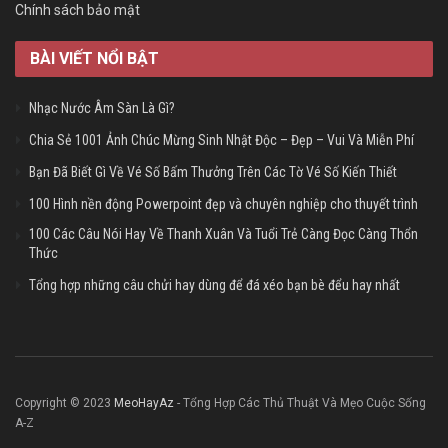
Chính sách bảo mật
BÀI VIẾT NỔI BẬT
Nhạc Nước Âm Sàn Là Gì?
Chia Sẻ 1001 Ảnh Chúc Mừng Sinh Nhật Độc – Đẹp – Vui Và Miễn Phí
Bạn Đã Biết Gì Về Vé Số Bấm Thưởng Trên Các Tờ Vé Số Kiến Thiết
100 Hình nền động Powerpoint đẹp và chuyên nghiệp cho thuyết trình
100 Các Câu Nói Hay Về Thanh Xuân Và Tuổi Trẻ Càng Đọc Càng Thổn
Thức
Tổng hợp những câu chửi hay dùng để đá xéo bạn bè đểu hay nhất
Copyright © 2023
MeoHayAz
- Tổng Hợp Các Thủ Thuật Và Mẹo Cuộc Sống
A-Z