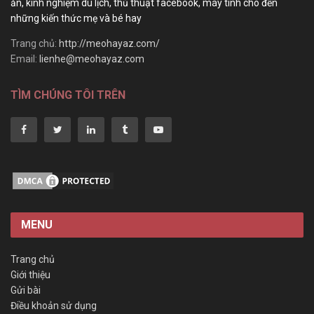
ăn, kinh nghiệm du lịch, thủ thuật facebook, máy tính cho đến
những kiến thức mẹ và bé hay
Trang chủ:
http://meohayaz.com/
Email:
lienhe@meohayaz.com
TÌM CHÚNG TÔI TRÊN
MENU
Trang chủ
Giới thiệu
Gửi bài
Điều khoản sử dụng