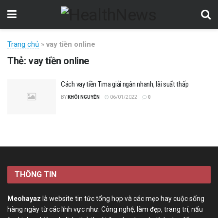
Trang chủ
»
vay tiền online
Thẻ:
vay tiền online
Cách vay tiền Tima giải ngân nhanh, lãi suất thấp
BY
KHÔI NGUYỄN
06/01/2022
0
THÔNG TIN
Meohayaz
là website tin tức tổng hợp và các mẹo hay cuộc sống
hàng ngày từ các lĩnh vực như: Công nghệ, làm đẹp, trang trí, nấu