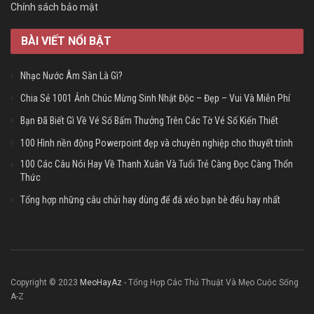
Chính sách bảo mật
BÀI VIẾT NỔI BẬT
Nhạc Nước Âm Sàn Là Gì?
Chia Sẻ 1001 Ảnh Chúc Mừng Sinh Nhật Độc – Đẹp – Vui Và Miễn Phí
Bạn Đã Biết Gì Về Vé Số Bấm Thưởng Trên Các Tờ Vé Số Kiến Thiết
100 Hình nền động Powerpoint đẹp và chuyên nghiệp cho thuyết trình
100 Các Câu Nói Hay Về Thanh Xuân Và Tuổi Trẻ Càng Đọc Càng Thổn
Thức
Tổng hợp những câu chửi hay dùng để đá xéo bạn bè đểu hay nhất
Copyright © 2023
MeoHayAz
- Tổng Hợp Các Thủ Thuật Và Mẹo Cuộc Sống
A-Z