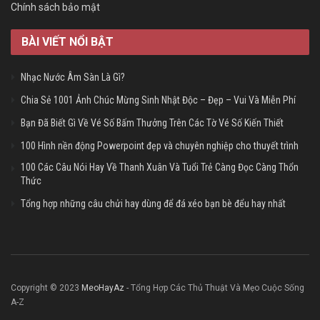
Chính sách bảo mật
BÀI VIẾT NỔI BẬT
Nhạc Nước Âm Sàn Là Gì?
Chia Sẻ 1001 Ảnh Chúc Mừng Sinh Nhật Độc – Đẹp – Vui Và Miễn Phí
Bạn Đã Biết Gì Về Vé Số Bấm Thưởng Trên Các Tờ Vé Số Kiến Thiết
100 Hình nền động Powerpoint đẹp và chuyên nghiệp cho thuyết trình
100 Các Câu Nói Hay Về Thanh Xuân Và Tuổi Trẻ Càng Đọc Càng Thổn
Thức
Tổng hợp những câu chửi hay dùng để đá xéo bạn bè đểu hay nhất
Copyright © 2023
MeoHayAz
- Tổng Hợp Các Thủ Thuật Và Mẹo Cuộc Sống
A-Z