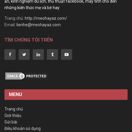
ăn, kinh nghiệm du lịch, thủ thuật facebook, máy tính cho đến
những kiến thức mẹ và bé hay
Trang chủ:
http://meohayaz.com/
Email:
lienhe@meohayaz.com
TÌM CHÚNG TÔI TRÊN
MENU
Trang chủ
Giới thiệu
Gửi bài
Điều khoản sử dụng