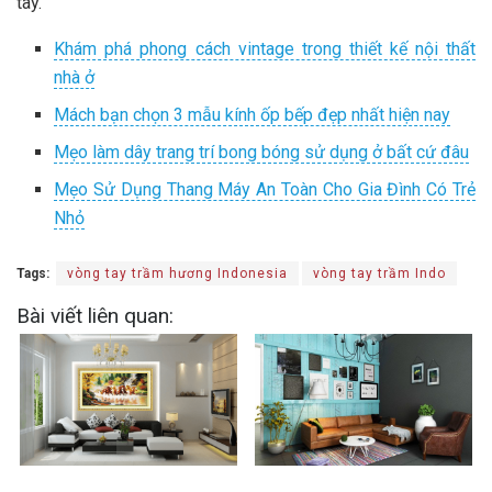
tay.
Khám phá phong cách vintage trong thiết kế nội thất
nhà ở
Mách bạn chọn 3 mẫu kính ốp bếp đẹp nhất hiện nay
Mẹo làm dây trang trí bong bóng sử dụng ở bất cứ đâu
Mẹo Sử Dụng Thang Máy An Toàn Cho Gia Đình Có Trẻ
Nhỏ
Tags:
vòng tay trầm hương Indonesia
vòng tay trầm Indo
Bài viết liên quan: