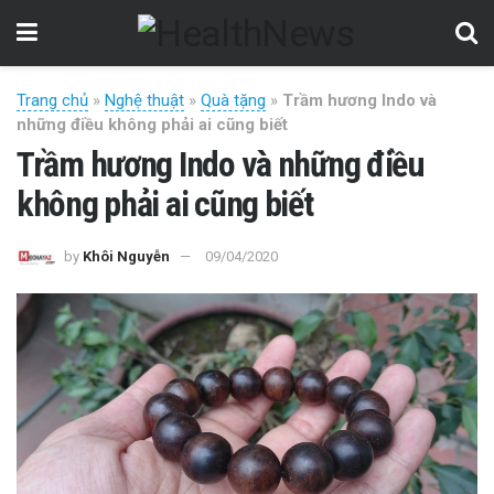
Trang chủ
»
Nghệ thuật
»
Quà tặng
»
Trầm hương Indo và
những điều không phải ai cũng biết
Trầm hương Indo và những điều
không phải ai cũng biết
by
Khôi Nguyễn
09/04/2020