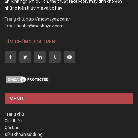
ăn, kinh nghiệm du lịch, thủ thuật facebook, máy tính cho đến
những kiến thức mẹ và bé hay
Trang chủ:
http://meohayaz.com/
Email:
lienhe@meohayaz.com
TÌM CHÚNG TÔI TRÊN
MENU
Trang chủ
Giới thiệu
Gửi bài
Điều khoản sử dụng