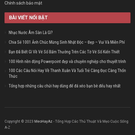
Chính sách bảo mật
BÀI VIẾT NỔI BẬT
Nhạc Nước Âm Sàn Là Gì?
Chia Sẻ 1001 Ảnh Chúc Mừng Sinh Nhật Độc – Đẹp – Vui Và Miễn Phí
Bạn Đã Biết Gì Về Vé Số Bấm Thưởng Trên Các Tờ Vé Số Kiến Thiết
100 Hình nền động Powerpoint đẹp và chuyên nghiệp cho thuyết trình
100 Các Câu Nói Hay Về Thanh Xuân Và Tuổi Trẻ Càng Đọc Càng Thổn
Thức
Tổng hợp những câu chửi hay dùng để đá xéo bạn bè đểu hay nhất
Copyright © 2023
MeoHayAz
- Tổng Hợp Các Thủ Thuật Và Mẹo Cuộc Sống
A-Z