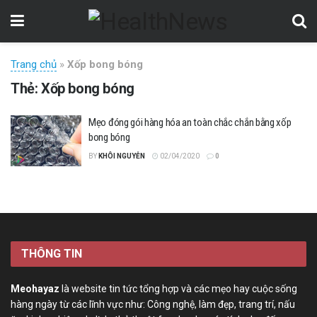
Trang chủ
»
Xốp bong bóng
Thẻ:
Xốp bong bóng
Mẹo đóng gói hàng hóa an toàn chắc chắn bằng xốp
bong bóng
BY
KHÔI NGUYỄN
02/04/2020
0
THÔNG TIN
Meohayaz
là website tin tức tổng hợp và các mẹo hay cuộc sống
hàng ngày từ các lĩnh vực như: Công nghệ, làm đẹp, trang trí, nấu