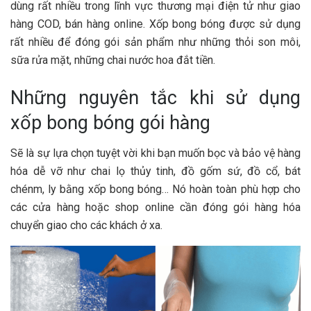
dùng rất nhiều trong lĩnh vực thương mại điện tử như giao
hàng COD, bán hàng online. Xốp bong bóng được sử dụng
rất nhiều để đóng gói sản phẩm như những thỏi son môi,
sữa rửa mặt, những chai nước hoa đắt tiền.
Những nguyên tắc khi sử dụng
xốp bong bóng gói hàng
Sẽ là sự lựa chọn tuyệt vời khi bạn muốn bọc và bảo vệ hàng
hóa dễ vỡ như chai lọ thủy tinh, đồ gốm sứ, đồ cổ, bát
chénm, ly bằng xốp bong bóng… Nó hoàn toàn phù hợp cho
các cửa hàng hoặc shop online cần đóng gói hàng hóa
chuyển giao cho các khách ở xa.