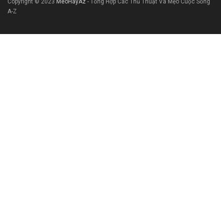
Copyright © 2023
MeoHayAz
- Tổng Hợp Các Thủ Thuật Và Mẹo Cuộc Sống
A-Z