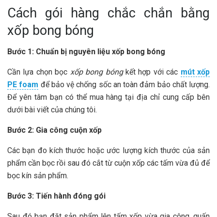
Cách gói hàng chắc chắn bằng
xốp bong bóng
Bước 1: Chuẩn bị nguyên liệu xốp bong bóng
Cần lựa chọn bọc
xốp bong bóng
kết hợp với các
mút xốp
PE foam
để bảo vệ chống sốc an toàn đảm bảo chất lượng.
Để yên tâm bạn có thể mua hàng tại địa chỉ cung cấp bên
dưới bài viết của chúng tôi.
Bước 2: Gia công cuộn xốp
Các bạn đo kích thước hoặc ước lượng kích thước của sản
phẩm cần bọc rồi sau đó cắt từ cuộn xốp các tấm vừa đủ để
bọc kín sản phẩm.
Bước 3: Tiến hành đóng gói
Sau đó bạn đặt sản phẩm lên tấm xốp vừa gia công, quấn