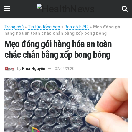
Trang chủ
»
Tin tức tổng hợp
»
Bạn có biết?
»
Mẹo đóng gói
hàng hóa an toàn chắc chắn bằng xốp bong bóng
Mẹo đóng gói hàng hóa an toàn
chắc chắn bằng xốp bong bóng
by
Khôi Nguyễn
02/04/2020