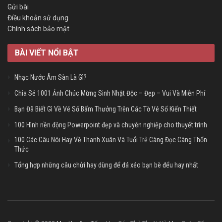
Gửi bài
Điều khoản sử dụng
Chính sách bảo mật
BÀI VIẾT NỔI BẬT
Nhạc Nước Âm Sàn Là Gì?
Chia Sẻ 1001 Ảnh Chúc Mừng Sinh Nhật Độc – Đẹp – Vui Và Miễn Phí
Bạn Đã Biết Gì Về Vé Số Bấm Thưởng Trên Các Tờ Vé Số Kiến Thiết
100 Hình nền động Powerpoint đẹp và chuyên nghiệp cho thuyết trình
100 Các Câu Nói Hay Về Thanh Xuân Và Tuổi Trẻ Càng Đọc Càng Thổn
Thức
Tổng hợp những câu chửi hay dùng để đá xéo bạn bè đểu hay nhất