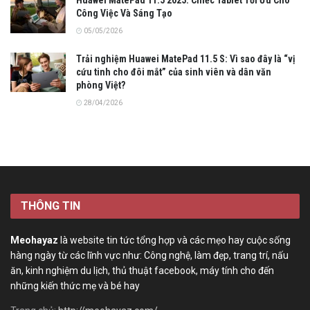
Công Việc Và Sáng Tạo
05/05/2026
Trải nghiệm Huawei MatePad 11.5 S: Vì sao đây là “vị
cứu tinh cho đôi mắt” của sinh viên và dân văn
phòng Việt?
28/04/2026
THÔNG TIN
Meohayaz
là website tin tức tổng hợp và các mẹo hay cuộc sống
hàng ngày từ các lĩnh vực như: Công nghệ, làm đẹp, trang trí, nấu
ăn, kinh nghiệm du lịch, thủ thuật facebook, máy tính cho đến
những kiến thức mẹ và bé hay