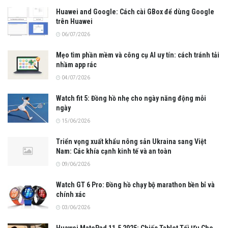
Huawei and Google: Cách cài GBox để dùng Google
trên Huawei
06/07/2026
Mẹo tìm phần mềm và công cụ AI uy tín: cách tránh tải
nhầm app rác
04/07/2026
Watch fit 5: Đồng hồ nhẹ cho ngày năng động mỗi
ngày
15/06/2026
Triển vọng xuất khẩu nông sản Ukraina sang Việt
Nam: Các khía cạnh kinh tế và an toàn
09/06/2026
Watch GT 6 Pro: Đồng hồ chạy bộ marathon bền bỉ và
chính xác
03/06/2026
Huawei MatePad 11.5 2025: Chiếc Tablet Tối Ưu Cho