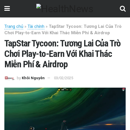
Trang chủ
»
Tài chính
»
TapStar Tycoon: Tương Lai Của Trò
Chơi Play-to-Earn Với Khai Thác Miễn Phí & Airdrop
TapStar Tycoon: Tương Lai Của Trò
Chơi Play-to-Earn Với Khai Thác
Miễn Phí & Airdrop
by
Khôi Nguyễn
03/02/2025