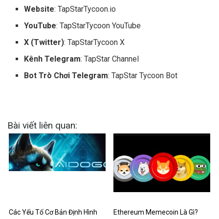
Website
: TapStarTycoon.io
YouTube
: TapStarTycoon YouTube
X (Twitter)
: TapStarTycoon X
Kênh Telegram
: TapStar Channel
Bot Trò Chơi Telegram
: TapStar Tycoon Bot
Bài viết liên quan:
Các Yếu Tố Cơ Bản Định Hình
Ethereum Memecoin Là Gì?