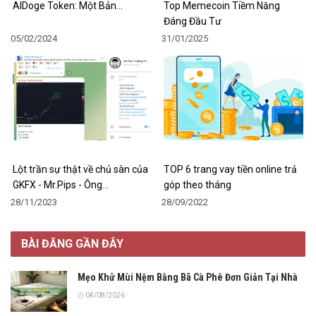
AIDoge Token: Một Bản…
Top Memecoin Tiềm Năng
Đáng Đầu Tư
05/02/2024
31/01/2025
Lột trần sự thật về chủ sàn của
TOP 6 trang vay tiền online trả
GKFX - Mr.Pips - Ông…
góp theo tháng
28/11/2023
28/09/2022
BÀI ĐĂNG GẦN ĐÂY
Mẹo Khử Mùi Nệm Bằng Bã Cà Phê Đơn Giản Tại Nhà
04/08/2026