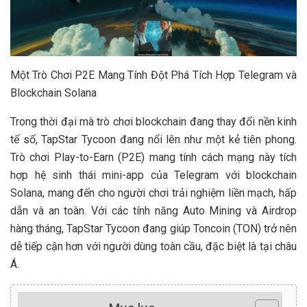
Một Trò Chơi P2E Mang Tính Đột Phá Tích Hợp Telegram và
Blockchain Solana
Trong thời đại mà trò chơi blockchain đang thay đổi nền kinh
tế số, TapStar Tycoon đang nổi lên như một kẻ tiên phong.
Trò chơi Play-to-Earn (P2E) mang tính cách mạng này tích
hợp hệ sinh thái mini-app của Telegram với blockchain
Solana, mang đến cho người chơi trải nghiệm liền mạch, hấp
dẫn và an toàn. Với các tính năng Auto Mining và Airdrop
hàng tháng, TapStar Tycoon đang giúp Toncoin (TON) trở nên
dễ tiếp cận hơn với người dùng toàn cầu, đặc biệt là tại châu
Á.