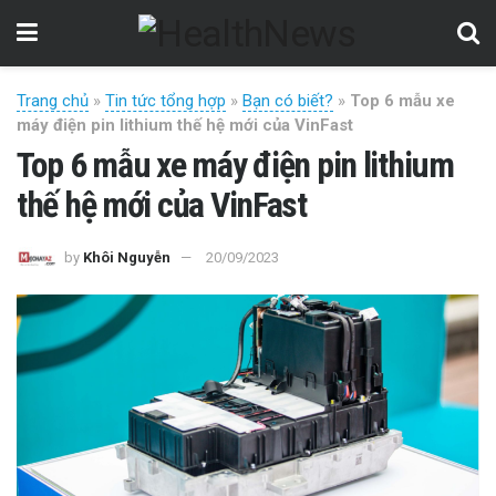
Trang chủ
»
Tin tức tổng hợp
»
Bạn có biết?
»
Top 6 mẫu xe
máy điện pin lithium thế hệ mới của VinFast
Top 6 mẫu xe máy điện pin lithium
thế hệ mới của VinFast
by
Khôi Nguyễn
20/09/2023