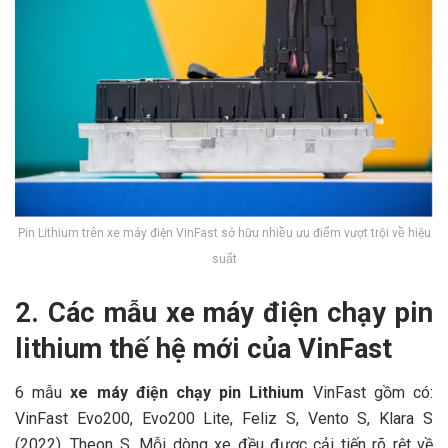
Pin Lithium trên xe máy điện VinFast sở hữu nhiều ưu điểm vượt trội về hiệu
suất
2. Các mẫu xe máy điện chạy pin
lithium thế hệ mới của VinFast
6 mẫu
xe máy điện chạy pin Lithium
VinFast gồm có:
VinFast Evo200, Evo200 Lite, Feliz S, Vento S, Klara S
(2022), Theon S. Mỗi dòng xe đều được cải tiến rõ rệt về