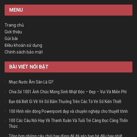
MENU
Trang chủ
Giới thiệu
Gửi bài
Điều khoản sử dụng
Chính sách bảo mật
BÀI VIẾT NỔI BẬT
Nhạc Nước Âm Sàn Là Gì?
Chia Sẻ 1001 Ảnh Chúc Mừng Sinh Nhật Độc – Đẹp – Vui Và Miễn Phí
Bạn Đã Biết Gì Về Vé Số Bấm Thưởng Trên Các Tờ Vé Số Kiến Thiết
100 Hình nền động Powerpoint đẹp và chuyên nghiệp cho thuyết trình
100 Các Câu Nói Hay Về Thanh Xuân Và Tuổi Trẻ Càng Đọc Càng Thổn
Thức
Tổng hợp những câu chửi hay dùng để đá xéo bạn bè đểu hay nhất