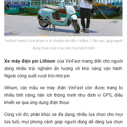
VinFast Vento S với phạm vi di chuyển lên đến 160km: 1 lần sạc, giúp người
dùng thoải mái vi vu trên mọi hành trình
Xe máy điện pin Lithium
của VinFast mang đến cho người
dùng nhiều trải nghiệm ấn tượng về khả năng vận hành.
Ngoài công suất vượt trội nhờ pin
lithium, các mẫu xe máy điện VinFast còn được trang bị
nhiều tính năng, tiện ích thông minh như định vị GPS, điều
khiển xe qua ứng dụng điện thoại.
Cùng với đó, phân khúc xe đa dạng, nhiều lựa chọn cho mọi
lứa tuổi, mọi phong cách giúp người dùng dễ dàng lựa chọn