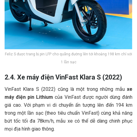
Feliz S được trang bị pin LFP cho quãng đường lên tới khoảng 198 km chỉ với
1 lần sạc
2.4. Xe máy điện VinFast Klara S (2022)
VinFast Klara S (2022) cũng là một trong những mẫu
xe
máy điện pin Lithium
của VinFast được người dùng đánh
giá cao. Với phạm vi di chuyển ấn tượng lên đến 194 km
trong một lần sạc (theo tiêu chuẩn VinFast) cùng khả năng
bứt tốc tối đa 78km/h, mẫu xe có thể dễ dàng chinh phục
mọi địa hình giao thông.