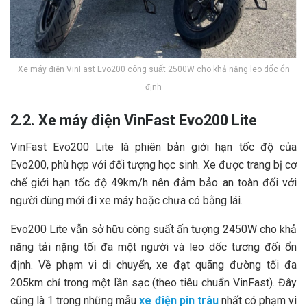
Xe máy điện VinFast Evo200 công suất 2500W cho khả năng leo dốc ổn
định
2.2. Xe máy điện VinFast Evo200 Lite
VinFast Evo200 Lite là phiên bản giới hạn tốc độ của
Evo200, phù hợp với đối tượng học sinh. Xe được trang bị cơ
chế giới hạn tốc độ 49km/h nên đảm bảo an toàn đối với
người dùng mới đi xe máy hoặc chưa có bằng lái.
Evo200 Lite vẫn sở hữu công suất ấn tượng 2450W cho khả
năng tải nặng tối đa một người và leo dốc tương đối ổn
định. Về phạm vi di chuyển, xe đạt quãng đường tối đa
205km chỉ trong một lần sạc (theo tiêu chuẩn VinFast). Đây
cũng là 1 trong những mẫu
xe điện pin trâu
nhất có phạm vi