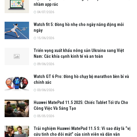
nhầm app rác
04/07/2026
Watch fit 5: Đồng hồ nhẹ cho ngày năng động mỗi
ngày
15/06/2026
Triển vọng xuất khẩu nông sản Ukraina sang Việt
Nam: Các khía cạnh kinh tế và an toàn
09/06/2026
Watch GT 6 Pro: Đồng hồ chạy bộ marathon bền bỉ và
chính xác
03/06/2026
Huawei MatePad 11.5 2025: Chiếc Tablet Tối Ưu Cho
Công Việc Và Sáng Tạo
05/05/2026
Trải nghiệm Huawei MatePad 11.5 S: Vì sao đây là “vị
cứu tinh cho đôi mắt” của sinh viên và dân văn