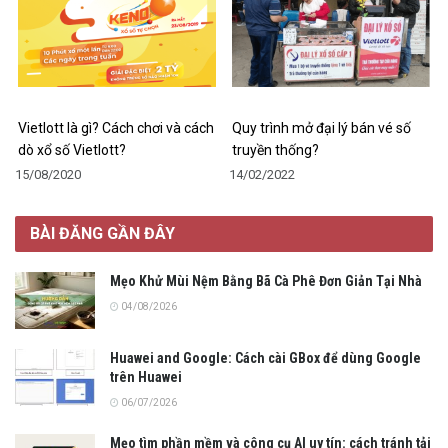
Vietlott là gì? Cách chơi và cách
Quy trình mở đại lý bán vé số
dò xổ số Vietlott?
truyền thống?
15/08/2020
14/02/2022
BÀI ĐĂNG GẦN ĐÂY
Mẹo Khử Mùi Nệm Bằng Bã Cà Phê Đơn Giản Tại Nhà
04/08/2026
Huawei and Google: Cách cài GBox để dùng Google
trên Huawei
06/07/2026
Mẹo tìm phần mềm và công cụ AI uy tín: cách tránh tải