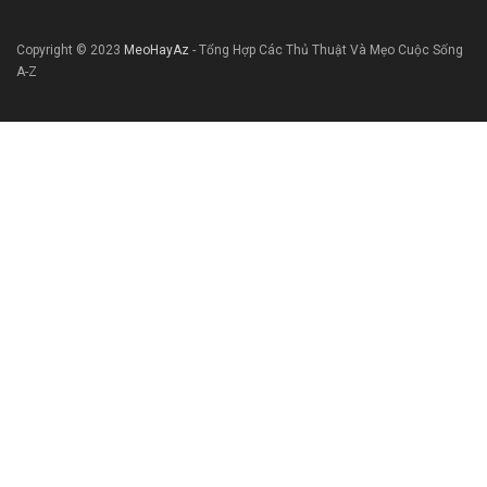
Copyright © 2023
MeoHayAz
- Tổng Hợp Các Thủ Thuật Và Mẹo Cuộc Sống
A-Z