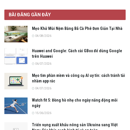
BÀI ĐĂNG GẦN ĐÂY
Mẹo Khử Mùi Nệm Bằng Bã Cà Phê Đơn Giản Tại Nhà
04/08/2026
Huawei and Google: Cách cài GBox để dùng Google
trên Huawei
06/07/2026
Mẹo tìm phần mềm và công cụ AI uy tín: cách tránh tải
nhầm app rác
04/07/2026
Watch fit 5: Đồng hồ nhẹ cho ngày năng động mỗi
ngày
15/06/2026
Triển vọng xuất khẩu nông sản Ukraina sang Việt