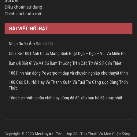
Gửi bài
Điều khoản sử dụng
Chính sách bảo mật
BÀI VIẾT NỔI BẬT
Nhạc Nước Âm Sàn Là Gì?
Chia Sẻ 1001 Ảnh Chúc Mừng Sinh Nhật Độc – Đẹp – Vui Và Miễn Phí
Bạn Đã Biết Gì Về Vé Số Bấm Thưởng Trên Các Tờ Vé Số Kiến Thiết
100 Hình nền động Powerpoint đẹp và chuyên nghiệp cho thuyết trình
100 Các Câu Nói Hay Về Thanh Xuân Và Tuổi Trẻ Càng Đọc Càng Thổn
Thức
Tổng hợp những câu chửi hay dùng để đá xéo bạn bè đểu hay nhất
Copyright © 2023
MeoHayAz
- Tổng Hợp Các Thủ Thuật Và Mẹo Cuộc Sống