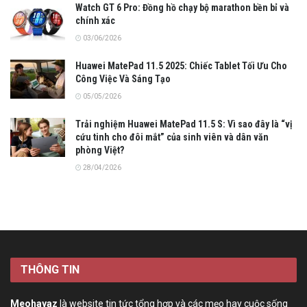
Watch GT 6 Pro: Đồng hồ chạy bộ marathon bền bỉ và
chính xác
03/06/2026
Huawei MatePad 11.5 2025: Chiếc Tablet Tối Ưu Cho
Công Việc Và Sáng Tạo
05/05/2026
Trải nghiệm Huawei MatePad 11.5 S: Vì sao đây là “vị
cứu tinh cho đôi mắt” của sinh viên và dân văn
phòng Việt?
28/04/2026
THÔNG TIN
Meohayaz
là website tin tức tổng hợp và các mẹo hay cuộc sống