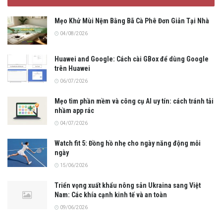
Mẹo Khử Mùi Nệm Bằng Bã Cà Phê Đơn Giản Tại Nhà
04/08/2026
Huawei and Google: Cách cài GBox để dùng Google
trên Huawei
06/07/2026
Mẹo tìm phần mềm và công cụ AI uy tín: cách tránh tải
nhầm app rác
04/07/2026
Watch fit 5: Đồng hồ nhẹ cho ngày năng động mỗi
ngày
15/06/2026
Triển vọng xuất khẩu nông sản Ukraina sang Việt
Nam: Các khía cạnh kinh tế và an toàn
09/06/2026