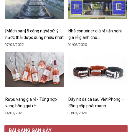
[Mách bạn] 5 công nghệ xử lý
Nhà container giá rẻ tiện nghi
nước thải được dùng nhiều nhất
giá rẻ giành cho…
07/04/2022
01/06/2020
Rượu vang giá rẻ - Tổng hợp
Dây nịt da cá sấu Việt Phong –
vang hồng giá rẻ
đẳng cấp phái mạnh…
14/07/2021
30/03/2020
BÀI ĐĂNG GẦN ĐÂY