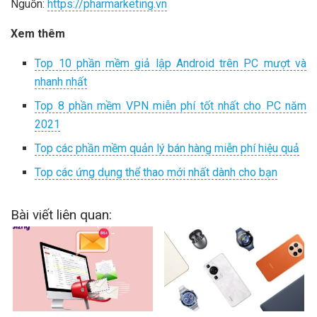
Nguồn:
https://pharmarketing.vn
Xem thêm
Top 10 phần mềm giả lập Android trên PC mượt và
nhanh nhất
Top 8 phần mềm VPN miễn phí tốt nhất cho PC năm
2021
Top các phần mềm quản lý bán hàng miễn phí hiệu quả
Top các ứng dụng thể thao mới nhất dành cho bạn
Bài viết liên quan: