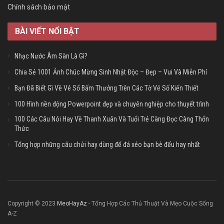
Chính sách bảo mật
BÀI VIẾT NỔI BẬT
Nhạc Nước Âm Sàn Là Gì?
Chia Sẻ 1001 Ảnh Chúc Mừng Sinh Nhật Độc – Đẹp – Vui Và Miễn Phí
Bạn Đã Biết Gì Về Vé Số Bấm Thưởng Trên Các Tờ Vé Số Kiến Thiết
100 Hình nền động Powerpoint đẹp và chuyên nghiệp cho thuyết trình
100 Các Câu Nói Hay Về Thanh Xuân Và Tuổi Trẻ Càng Đọc Càng Thổn
Thức
Tổng hợp những câu chửi hay dùng để đá xéo bạn bè đểu hay nhất
Copyright © 2023
MeoHayAz
- Tổng Hợp Các Thủ Thuật Và Mẹo Cuộc Sống
A-Z