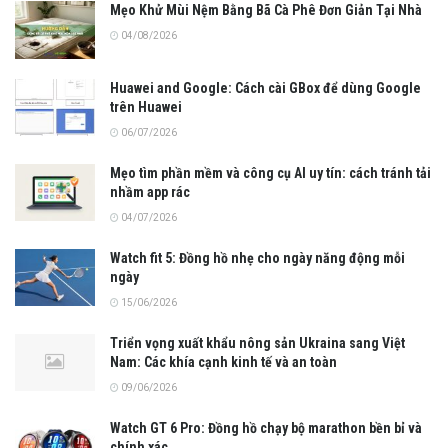
Mẹo Khử Mùi Nệm Bằng Bã Cà Phê Đơn Giản Tại Nhà
04/08/2026
Huawei and Google: Cách cài GBox để dùng Google
trên Huawei
06/07/2026
Mẹo tìm phần mềm và công cụ AI uy tín: cách tránh tải
nhầm app rác
04/07/2026
Watch fit 5: Đồng hồ nhẹ cho ngày năng động mỗi
ngày
15/06/2026
Triển vọng xuất khẩu nông sản Ukraina sang Việt
Nam: Các khía cạnh kinh tế và an toàn
09/06/2026
Watch GT 6 Pro: Đồng hồ chạy bộ marathon bền bỉ và
chính xác