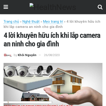
Trang chủ
»
Nghệ thuật
»
Mẹo trang trí
»
4 lời khuyên hữu ích
khi lắp camera an ninh cho gia đình
4 lời khuyên hữu ích khi lắp camera
an ninh cho gia đình
by
Khôi Nguyễn
26/08/2020