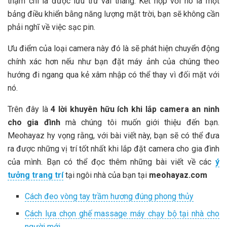
thậm chí là được lưu trữ vài tháng. Kết hợp với nó là một
bảng điều khiển bằng năng lượng mặt trời, bạn sẽ không cần
phải nghĩ về việc sạc pin.
Ưu điểm của loại camera này đó là sẽ phát hiện chuyển động
chính xác hơn nếu như bạn đặt máy ảnh của chúng theo
hướng đi ngang qua kẻ xâm nhập có thể thay vì đối mặt với
nó.
Trên đây là
4 lời khuyên hữu ích khi lắp camera an ninh
cho gia đình
mà chúng tôi muốn giới thiệu đến bạn.
Meohayaz hy vọng rằng, với bài viết này, bạn sẽ có thể đưa
ra được những vị trí tốt nhất khi lắp đặt camera cho gia đình
của mình. Bạn có thể đọc thêm những bài viết về các
ý
tưởng trang trí
tại ngôi nhà của bạn tại
meohayaz.com
Cách đeo vòng tay trầm hương đúng phong thủy
Cách lựa chọn ghế massage máy chạy bộ tại nhà cho
người mới