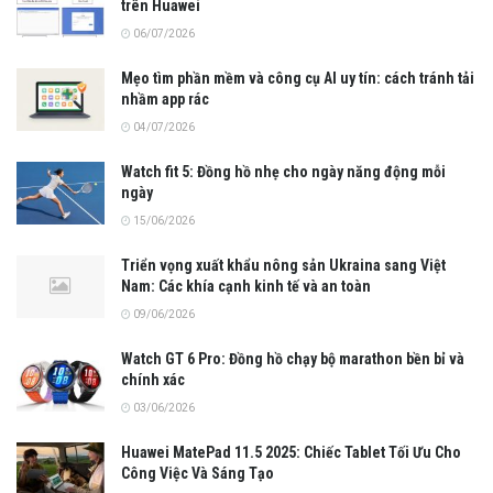
trên Huawei
06/07/2026
Mẹo tìm phần mềm và công cụ AI uy tín: cách tránh tải
nhầm app rác
04/07/2026
Watch fit 5: Đồng hồ nhẹ cho ngày năng động mỗi
ngày
15/06/2026
Triển vọng xuất khẩu nông sản Ukraina sang Việt
Nam: Các khía cạnh kinh tế và an toàn
09/06/2026
Watch GT 6 Pro: Đồng hồ chạy bộ marathon bền bỉ và
chính xác
03/06/2026
Huawei MatePad 11.5 2025: Chiếc Tablet Tối Ưu Cho
Công Việc Và Sáng Tạo