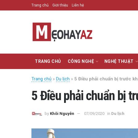
Trang chủ
Giới thiệu
Liên hệ
TRANG CHỦ
CÔNG NGHỆ
NGHỆ THUẬT
Trang chủ
»
Du lịch
»
5 Điều phải chuẩn bị trước k
5 Điều phải chuẩn bị t
by
Khôi Nguyễn
07/09/2020
in
Du lịch