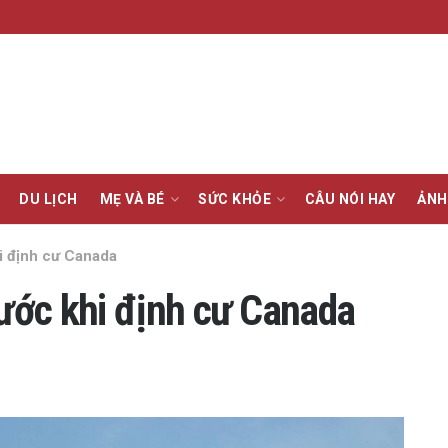
DU LỊCH
MẸ VÀ BÉ
SỨC KHỎE
CÂU NÓI HAY
ẢNH
hi định cư Canada
rước khi định cư Canada