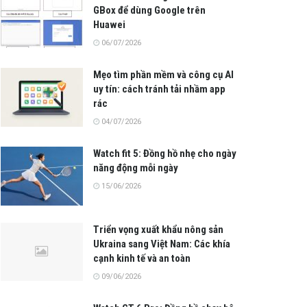
GBox để dùng Google trên
Huawei
06/07/2026
Mẹo tìm phần mềm và công cụ AI
uy tín: cách tránh tải nhầm app
rác
04/07/2026
Watch fit 5: Đồng hồ nhẹ cho ngày
năng động mỗi ngày
15/06/2026
Triển vọng xuất khẩu nông sản
Ukraina sang Việt Nam: Các khía
cạnh kinh tế và an toàn
09/06/2026