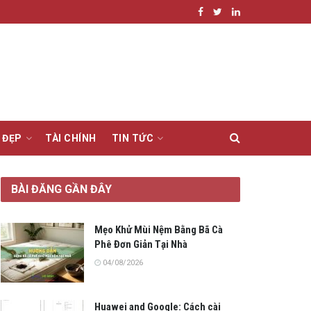
 ĐẸP
TÀI CHÍNH
TIN TỨC
BÀI ĐĂNG GẦN ĐÂY
Mẹo Khử Mùi Nệm Bằng Bã Cà
Phê Đơn Giản Tại Nhà
04/08/2026
Huawei and Google: Cách cài