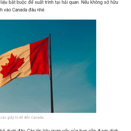
iệu bắt buộc để xuất trình tại hải quan. Nếu không sở hữu
nh vào Canada đâu nhé.
 các giấy tờ để đến Canada
 kê dưới đây. Các tài liệu quan yếu của bạn cần được dịch