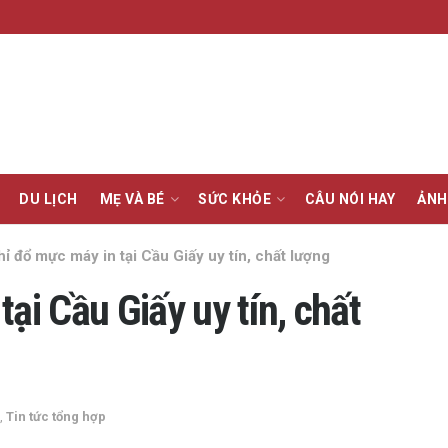
DU LỊCH
MẸ VÀ BÉ
SỨC KHỎE
CÂU NÓI HAY
ẢNH
hỉ đổ mực máy in tại Cầu Giấy uy tín, chất lượng
ại Cầu Giấy uy tín, chất
,
Tin tức tổng hợp