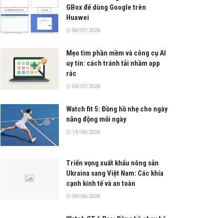
GBox để dùng Google trên
Huawei
06/07/2026
Mẹo tìm phần mềm và công cụ AI
uy tín: cách tránh tải nhầm app
rác
04/07/2026
Watch fit 5: Đồng hồ nhẹ cho ngày
năng động mỗi ngày
15/06/2026
Triển vọng xuất khẩu nông sản
Ukraina sang Việt Nam: Các khía
cạnh kinh tế và an toàn
09/06/2026