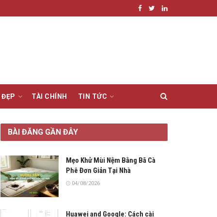
 ĐẸP
TÀI CHÍNH
TIN TỨC
BÀI ĐĂNG GẦN ĐÂY
Mẹo Khử Mùi Nệm Bằng Bã Cà
Phê Đơn Giản Tại Nhà
04/08/2026
Huawei and Google: Cách cài