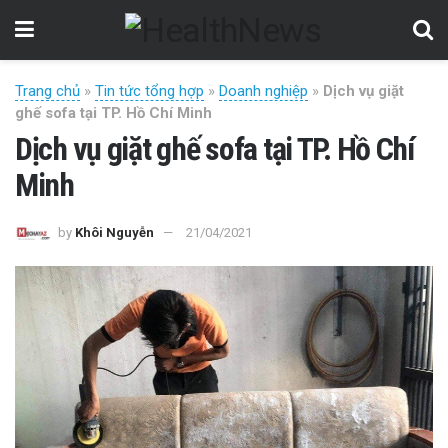
Trang chủ
»
Tin tức tổng hợp
»
Doanh nghiệp
»
Dịch vụ giặt
ghế sofa tại TP. Hồ Chí Minh
Dịch vụ giặt ghế sofa tại TP. Hồ Chí
Minh
by
Khôi Nguyễn
21/04/2021