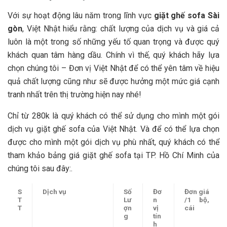
Với sự hoạt động lâu năm trong lĩnh vực
giặt ghế sofa Sài
gòn
, Việt Nhật hiểu rằng: chất lượng của dịch vụ và giá cả
luôn là một trong số những yếu tố quan trọng và được quý
khách quan tâm hàng dầu. Chính vì thế, quý khách hãy lựa
chọn chúng tôi – Đơn vị Việt Nhật để có thể yên tâm về hiệu
quả chất lượng cũng như sẽ được hưởng một mức giá cạnh
tranh nhất trên thị trường hiện nay nhé!
Chỉ từ 280k là quý khách có thể sử dụng cho mình một gói
dịch vụ giặt ghế sofa của Việt Nhật. Và để có thể lựa chọn
được cho mình một gói dịch vụ phù nhất, quý khách có thể
tham khảo bảng giá giặt ghế sofa tại TP. Hồ Chí Minh của
chúng tôi sau đây:
.
S
Dịch vụ
Số
Đơ
Đơn giá
T
Lư
n
/1 bộ,
T
ợn
vị
cái
g
tín
h