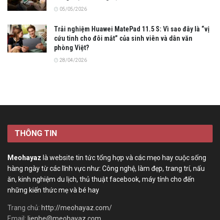
05/05/2026
Trải nghiệm Huawei MatePad 11.5 S: Vì sao đây là “vị
cứu tinh cho đôi mắt” của sinh viên và dân văn
phòng Việt?
28/04/2026
THÔNG TIN
Meohayaz
là website tin tức tổng hợp và các mẹo hay cuộc sống
hàng ngày từ các lĩnh vực như: Công nghệ, làm đẹp, trang trí, nấu
ăn, kinh nghiệm du lịch, thủ thuật facebook, máy tính cho đến
những kiến thức mẹ và bé hay
Trang chủ:
http://meohayaz.com/
Email:
lienhe@meohayaz.com