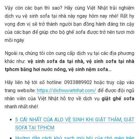
Vậy còn các bạn thì sao? Hãy cùng
Việt Nhật
trải nghiệm
dịch vụ vệ sinh sofa tại nhà này ngay hôm nay nhé! Rất hy
vọng đơn vị sẽ trở thành người bạn đồng hành đáng tin cậy
của các bạn để giúp cho bộ ghế sofa được trở nên tươi mới
mỗi ngày.
Ngoài ra, chúng tôi còn cung cấp dịch vụ tại các địa phương
khác như:
vệ sinh sofa da tại nhà, vệ sinh sofa tại nhà
tphcm bằng hơi nước nóng, vệ sinh nệm sofa…
Hãy liên hệ tới số hotline: 0933889902 hoặc truy cập vào
trang website:
https://dichvuvietnhat.com/
để được đội ngũ
nhân viên của
Việt Nhật
hỗ trợ về dịch vụ
giặt ghế sofa
nhanh nhất nhé!
5 CÁI NHẤT CỦA ALO VỆ SINH KHI GIẶT THẢM, GIẶT
SOFA TẠI TP.HCM
Hướng dẫn cách khử sạch mùi hôi của chó mèo trên