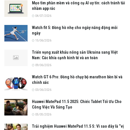
Mẹo tìm phần mềm và công cụ AI uy tín: cách tránh tải
nhầm app rác
04/07/2026
Watch fit 5: Đồng hồ nhẹ cho ngày năng động mỗi
ngày
15/06/2026
Triển vọng xuất khẩu nông sản Ukraina sang Việt
Nam: Các khía cạnh kinh tế và an toàn
09/06/2026
Watch GT 6 Pro: Đồng hồ chạy bộ marathon bền bỉ và
chính xác
03/06/2026
Huawei MatePad 11.5 2025: Chiếc Tablet Tối Ưu Cho
Công Việc Và Sáng Tạo
05/05/2026
Trải nghiệm Huawei MatePad 11.5 S: Vì sao đây là “vị