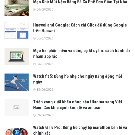
Mẹo Khử Mùi Nệm Bằng Bã Cà Phê Đơn Giản Tại Nhà
04/08/2026
Huawei and Google: Cách cài GBox để dùng Google
trên Huawei
06/07/2026
Mẹo tìm phần mềm và công cụ AI uy tín: cách tránh tải
nhầm app rác
04/07/2026
Watch fit 5: Đồng hồ nhẹ cho ngày năng động mỗi
ngày
15/06/2026
Triển vọng xuất khẩu nông sản Ukraina sang Việt
Nam: Các khía cạnh kinh tế và an toàn
09/06/2026
Watch GT 6 Pro: Đồng hồ chạy bộ marathon bền bỉ và
chính xác