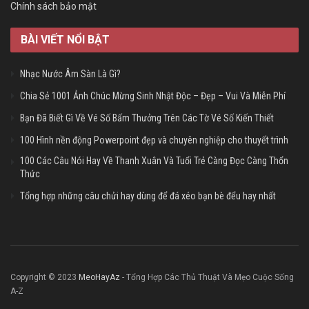
Chính sách bảo mật
BÀI VIẾT NỔI BẬT
Nhạc Nước Âm Sàn Là Gì?
Chia Sẻ 1001 Ảnh Chúc Mừng Sinh Nhật Độc – Đẹp – Vui Và Miễn Phí
Bạn Đã Biết Gì Về Vé Số Bấm Thưởng Trên Các Tờ Vé Số Kiến Thiết
100 Hình nền động Powerpoint đẹp và chuyên nghiệp cho thuyết trình
100 Các Câu Nói Hay Về Thanh Xuân Và Tuổi Trẻ Càng Đọc Càng Thổn
Thức
Tổng hợp những câu chửi hay dùng để đá xéo bạn bè đểu hay nhất
Copyright © 2023
MeoHayAz
- Tổng Hợp Các Thủ Thuật Và Mẹo Cuộc Sống
A-Z