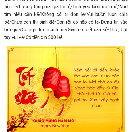
tiền lẻ/Lương tăng mà giá lại rẻ/Tình yêu luôn mới mẻ/Nhớ
tìm hiểu cặn kẽ/Không có ai đơn lẻ/Vui buồn luôn chia
sẻ/Chưa con thì sinh đẻ/Con rồi có nếp có tẻ/Đừng tin vào
bói quẻ/Có nghị lực mạnh mẽ/Giàu có biết san sẻ/Thôi, bắt
tay vui vẻ/Có tiền xin 500 lẻ!