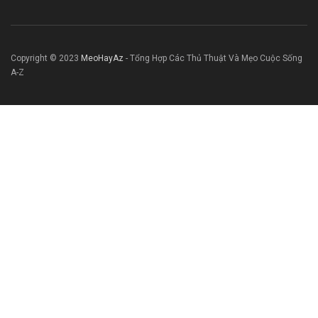
Copyright © 2023
MeoHayAz
- Tổng Hợp Các Thủ Thuật Và Mẹo Cuộc Sống
A-Z