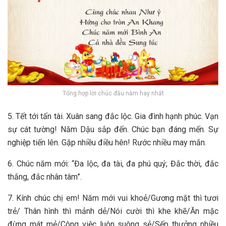
Tổng hợp lời chúc đầu năm hay nhất
5. Tết tới tấn tài. Xuân sang đắc lộc. Gia đình hạnh phúc. Vạn
sự cát tường! Năm Dậu sắp đến. Chúc bạn đáng mến. Sự
nghiệp tiến lên. Gặp nhiều điều hên! Rước nhiều may mắn.
6. Chúc năm mới: “Đa lộc, đa tài, đa phú quý; Đắc thời, đắc
thắng, đắc nhân tâm”.
7. Kính chúc chị em! Năm mới vui khoẻ/Gương mặt thì tươi
trẻ/ Thân hình thì mảnh dẻ/Nói cười thì khe khẽ/Ăn mặc
đừng mát mẻ/Công việc luôn suông sẻ/Sếp thưởng nhiều