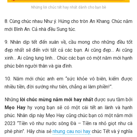
Những lời chúc tết hay nhất dành cho bạn bè
8. Cùng chúc nhau Như ý. Hứng cho tròn An Khang. Chúc năm
mới Bình An. Cả nhà đều Sung túc.
9. Nhân dịp tết đến xuân về, cầu mong cho những đều tốt
đẹp nhất sẽ đến với tất cả các bạn. Ai cũng đẹp… Ai cũng
xinh… Ai cũng lung linh… Chúc các bạn có một năm mới hạnh
phúc bên người thân và gia đình.
10. Năm mới chúc anh em “sức khỏe vô biên, kiếm được
nhiều tiền, đời sướng như tiên, chẳng ai làm phiền!”.
Những
lời chúc mừng năm mới hay nhất
được sưu tầm bởi
Mẹo Hay
hy vọng bạn sẽ có một cái tết an lành và hạnh
phúc. Nhân dịp này Mẹo Hay cũng chúc bạn có một năm mới
2023 “Tiền vô như nước sông Đà – Tiền ra nhỏ giọt như cà
phê phin”. Hãy chia sẻ
nhung cau noi hay
chúc Tết và ý nghĩa