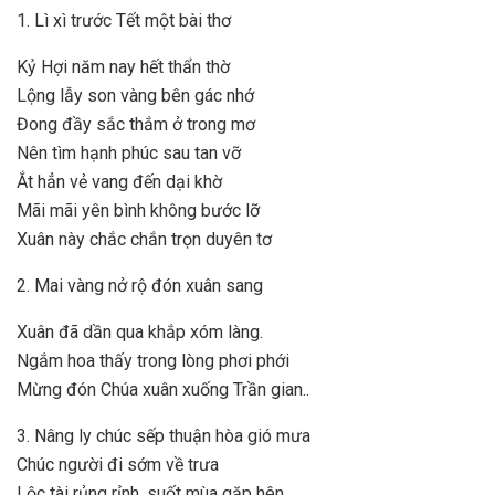
1. Lì xì trước Tết một bài thơ
Kỷ Hợi năm nay hết thẩn thờ
Lộng lẫy son vàng bên gác nhớ
Đong đầy sắc thắm ở trong mơ
Nên tìm hạnh phúc sau tan vỡ
Ắt hẳn vẻ vang đến dại khờ
Mãi mãi yên bình không bước lỡ
Xuân này chắc chắn trọn duyên tơ
2. Mai vàng nở rộ đón xuân sang
Xuân đã dần qua khắp xóm làng.
Ngắm hoa thấy trong lòng phơi phới
Mừng đón Chúa xuân xuống Trần gian..
3. Nâng ly chúc sếp thuận hòa gió mưa
Chúc người đi sớm về trưa
Lộc tài rủng rỉnh, suốt mùa gặp hên