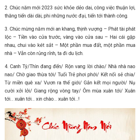
2. Chúc năm mới 2023 sức khỏe dẻo dai, công việc thuận lợi,
thăng tiến dài dài, phi những nước đại, tiến tới thành công.
3. Chúc mừng năm mới an khang, thịnh vượng – Phát tài phát
lộc – Tiền vào cửa trước, vàng vào cửa sau – Hai cái gặp
nhau, chui vào két sắt – Một phần mua đất, một phần mua
nhà – Vẫn còn rủng rỉnh, ta đi du lịch.
4. Canh Tý/Thìn đang đến/ Rộn vang lời chào/ Nhà nhà nao
nao/ Chờ giao thừa tới/ Tuổi Trẻ phơi phới/ Kết nối sẻ chia/
Từ miền quê xa/ Vươn ra thế giới/ Gắn kết mọi người/ Nụ
cười xởi lởi/ Giang rộng vòng tay/ Ôm mùa xuân tới/ Xuân
tới… xuân tới… xin chào… xuân tới…!