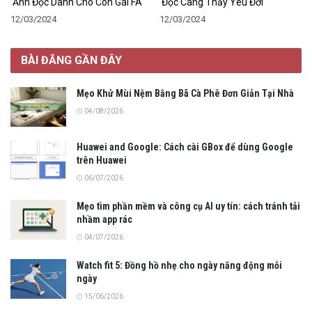
Ảnh Độc Dành Cho Con Gái FA
Đọc Càng Thấy Yêu Đời
12/03/2024
12/03/2024
BÀI ĐĂNG GẦN ĐÂY
Mẹo Khử Mùi Nệm Bằng Bã Cà Phê Đơn Giản Tại Nhà
04/08/2026
Huawei and Google: Cách cài GBox để dùng Google
trên Huawei
06/07/2026
Mẹo tìm phần mềm và công cụ AI uy tín: cách tránh tải
nhầm app rác
04/07/2026
Watch fit 5: Đồng hồ nhẹ cho ngày năng động mỗi
ngày
15/06/2026