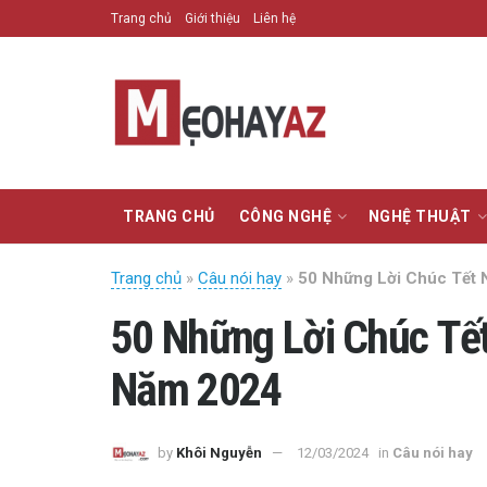
Trang chủ
Giới thiệu
Liên hệ
TRANG CHỦ
CÔNG NGHỆ
NGHỆ THUẬT
Trang chủ
»
Câu nói hay
»
50 Những Lời Chúc Tết
50 Những Lời Chúc Tế
Năm 2024
by
Khôi Nguyễn
12/03/2024
in
Câu nói hay