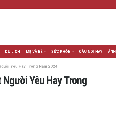
DU LỊCH
MẸ VÀ BÉ
SỨC KHỎE
CÂU NÓI HAY
ẢNH
 Người Yêu Hay Trong Năm 2024
t Người Yêu Hay Trong