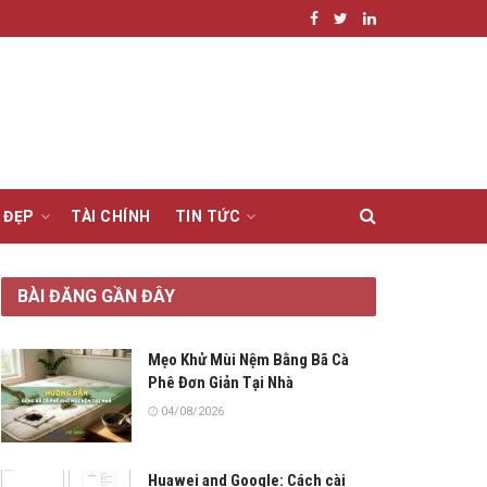
 ĐẸP
TÀI CHÍNH
TIN TỨC
BÀI ĐĂNG GẦN ĐÂY
Mẹo Khử Mùi Nệm Bằng Bã Cà
Phê Đơn Giản Tại Nhà
04/08/2026
Huawei and Google: Cách cài