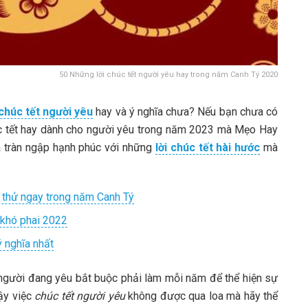
50 Những lời chúc tết người yêu hay trong năm Canh Tý 2020
 chúc tết người yêu
hay và ý nghĩa chưa? Nếu bạn chưa có
úc tết hay dành cho người yêu trong năm 2023 mà Mẹo Hay
à tràn ngập hạnh phúc với những
lời chúc tết hài hước
mà
ên thử ngay trong năm Canh Tý
 khó phai 2022
 nghĩa nhất
người đang yêu bắt buộc phải làm mỗi năm để thể hiện sự
ậy việc
chúc tết người yêu
không được qua loa mà hãy thể