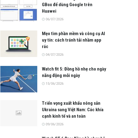
GBox để dùng Google trên
Huawei
06/07/2026
Mẹo tìm phần mềm và công cụ AI
uy tín: cách tránh tải nhầm app
rác
04/07/2026
Watch fit 5: Đồng hồ nhẹ cho ngày
năng động mỗi ngày
15/06/2026
Triển vọng xuất khẩu nông sản
Ukraina sang Việt Nam: Các khía
cạnh kinh tế và an toàn
09/06/2026