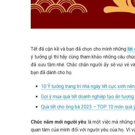
Tết đã cận kề và bạn đã chọn cho mình những
lời
ý tưởng gì thì hãy cùng tham khảo những câu ch
đã sưu tầm nhé. Chắc chắn người ấy sẽ vui vẻ v
bạn đã dành cho họ.
10 Ý tưởng trang trí nhà ngày tết cực xinh n
Gợi ý mua quà tết doanh nghiệp tạo ấn tượng
Quà tết cho ông bà 2023 – TOP 10 món quà ý
Chúc năm mới người yêu
là một việc mà những 
quan tâm của mình đối với người yêu của họ. Vì v