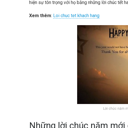
hiện sự tôn trọng với họ bằng những lời chúc tết h
Xem thêm
:
Loi chuc tet khach hang
Lời chúc năm mớ
Những lời chúc năm mới 