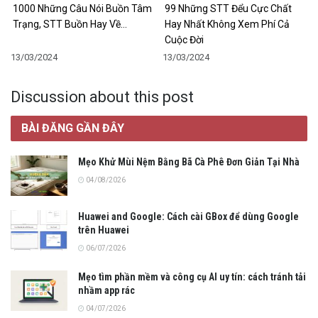
1000 Những Câu Nói Buồn Tâm
99 Những STT Đểu Cực Chất
Trạng, STT Buồn Hay Về…
Hay Nhất Không Xem Phí Cả
Cuộc Đời
13/03/2024
13/03/2024
Discussion about this post
BÀI ĐĂNG GẦN ĐÂY
Mẹo Khử Mùi Nệm Bằng Bã Cà Phê Đơn Giản Tại Nhà
04/08/2026
Huawei and Google: Cách cài GBox để dùng Google
trên Huawei
06/07/2026
Mẹo tìm phần mềm và công cụ AI uy tín: cách tránh tải
nhầm app rác
04/07/2026