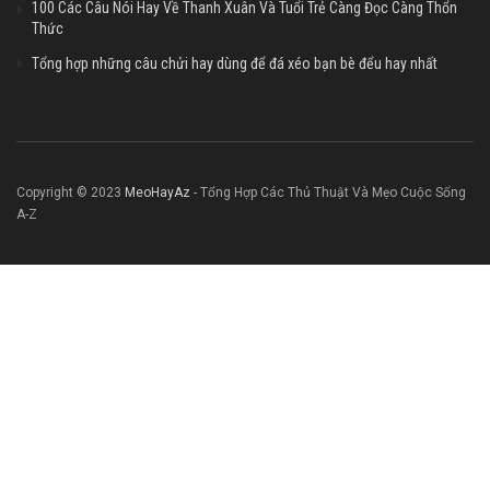
100 Các Câu Nói Hay Về Thanh Xuân Và Tuổi Trẻ Càng Đọc Càng Thổn
Thức
Tổng hợp những câu chửi hay dùng để đá xéo bạn bè đểu hay nhất
Copyright © 2023
MeoHayAz
- Tổng Hợp Các Thủ Thuật Và Mẹo Cuộc Sống
A-Z