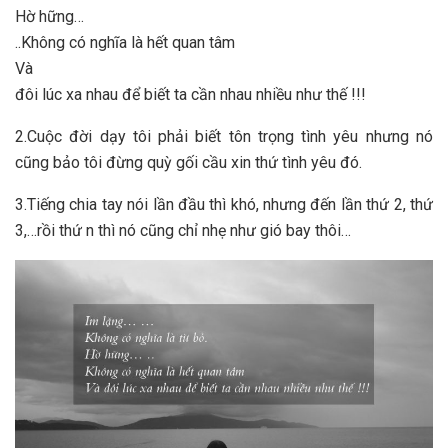
Hờ hững…
..Không có nghĩa là hết quan tâm
Và
đôi lúc xa nhau để biết ta cần nhau nhiều như thế !!!
2.Cuộc đời dạy tôi phải biết tôn trọng tình yêu nhưng nó
cũng bảo tôi đừng quỳ gối cầu xin thứ tình yêu đó.
3.Tiếng chia tay nói lần đầu thì khó, nhưng đến lần thứ 2, thứ
3,…rồi thứ n thì nó cũng chỉ nhẹ như gió bay thôi…