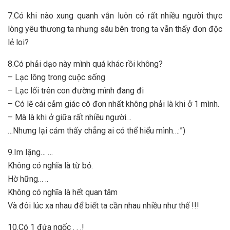
7.Có khi nào xung quanh vẫn luôn có rất nhiều người thực
lòng yêu thương ta nhưng sâu bên trong ta vẫn thấy đơn độc
lẻ loi?
8.Có phải dạo này mình quá khác rồi không?
– Lạc lõng trong cuộc sống
– Lạc lối trên con đường mình đang đi
– Có lẽ cái cảm giác cô đơn nhất không phải là khi ở 1 mình.
– Mà là khi ở giữa rất nhiều người…
…Nhưng lại cảm thấy chẳng ai có thể hiểu mình…:”)
9.Im lặng… …
Không có nghĩa là từ bỏ.
Hờ hững… ..
Không có nghĩa là hết quan tâm
Và đôi lúc xa nhau để biết ta cần nhau nhiều như thế !!!
10.Có 1 đứa ngốc . . .!