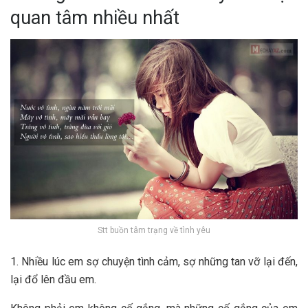
quan tâm nhiều nhất
Stt buồn tâm trạng về tình yêu
1. Nhiều lúc em sợ chuyện tình cảm, sợ những tan vỡ lại đến,
lại đổ lên đầu em.