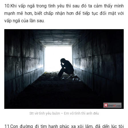
10.Khi vấp ngã trong tình yêu thì sau đó ta cảm thấy mình
mạnh mẽ hơn, biết chấp nhận hơn để tiếp tục đối mặt với
vấp ngã của lần sau.
Stt về tình yêu buồn – Em vô tình thì anh đểu
11.Con đường đi tìm hạnh phúc xa xôi lắm, đã dến lúc tôi