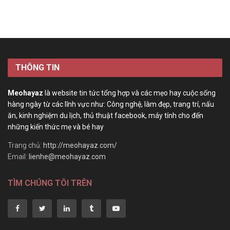
THÔNG TIN
Meohayaz
là website tin tức tổng hợp và các mẹo hay cuộc sống
hàng ngày từ các lĩnh vực như: Công nghệ, làm đẹp, trang trí, nấu
ăn, kinh nghiệm du lịch, thủ thuật facebook, máy tính cho đến
những kiến thức mẹ và bé hay
Trang chủ:
http://meohayaz.com/
Email:
lienhe@meohayaz.com
TÌM CHÚNG TÔI TRÊN