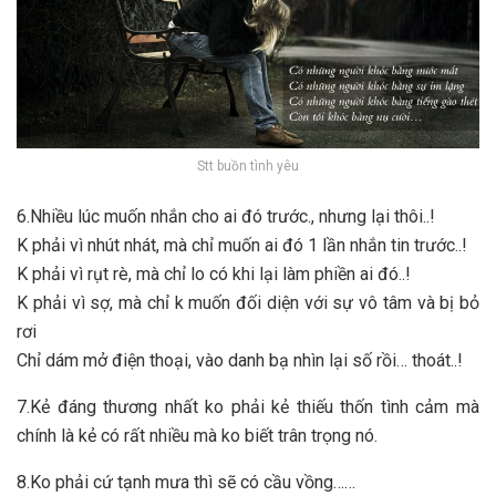
Stt buồn tình yêu
6.Nhiều lúc muốn nhắn cho ai đó trước., nhưng lại thôi..!
K phải vì nhút nhát, mà chỉ muốn ai đó 1 lần nhắn tin trước..!
K phải vì rụt rè, mà chỉ lo có khi lại làm phiền ai đó..!
K phải vì sợ, mà chỉ k muốn đối diện với sự vô tâm và bị bỏ
rơi
Chỉ dám mở điện thoại, vào danh bạ nhìn lại số rồi… thoát..!
7.Kẻ đáng thương nhất ko phải kẻ thiếu thốn tình cảm mà
chính là kẻ có rất nhiều mà ko biết trân trọng nó.
8.Ko phải cứ tạnh mưa thì sẽ có cầu vồng……