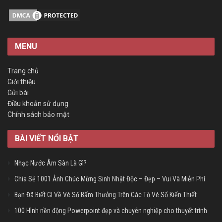
MENU
Trang chủ
Giới thiệu
Gửi bài
Điều khoản sử dụng
Chính sách bảo mật
BÀI VIẾT NỔI BẬT
Nhạc Nước Âm Sàn Là Gì?
Chia Sẻ 1001 Ảnh Chúc Mừng Sinh Nhật Độc – Đẹp – Vui Và Miễn Phí
Bạn Đã Biết Gì Về Vé Số Bấm Thưởng Trên Các Tờ Vé Số Kiến Thiết
100 Hình nền động Powerpoint đẹp và chuyên nghiệp cho thuyết trình