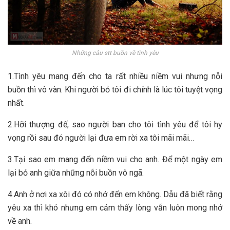
Những câu stt buồn về tình yêu
1.Tình yêu mang đến cho ta rất nhiều niềm vui nhưng nỗi
buồn thì vô vàn. Khi người bỏ tôi đi chính là lúc tôi tuyệt vọng
nhất.
2.Hỡi thượng đế, sao người ban cho tôi tình yêu để tôi hy
vọng rồi sau đó người lại đưa em rời xa tôi mãi mãi…
3.Tại sao em mang đến niềm vui cho anh. Để một ngày em
lại bỏ anh giữa những nỗi buồn vô ngã.
4.Anh ở nơi xa xôi đó có nhớ đến em không. Dẫu đã biết rằng
yêu xa thì khó nhưng em cảm thấy lòng vẫn luôn mong nhớ
về anh.