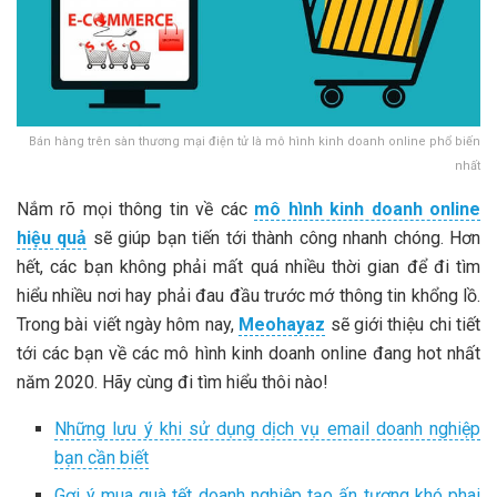
Bán hàng trên sàn thương mại điện tử là mô hình kinh doanh online phổ biến
nhất
Nắm rõ mọi thông tin về các
mô hình kinh doanh online
hiệu quả
sẽ giúp bạn tiến tới thành công nhanh chóng. Hơn
hết, các bạn không phải mất quá nhiều thời gian để đi tìm
hiểu nhiều nơi hay phải đau đầu trước mớ thông tin khổng lồ.
Trong bài viết ngày hôm nay,
Meohayaz
sẽ giới thiệu chi tiết
tới các bạn về các mô hình kinh doanh online đang hot nhất
năm 2020. Hãy cùng đi tìm hiểu thôi nào!
Những lưu ý khi sử dụng dịch vụ email doanh nghiệp
bạn cần biết
Gợi ý mua quà tết doanh nghiệp tạo ấn tượng khó phai