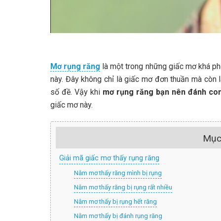
Mơ rụng răng
là một trong những giấc mơ khá ph
này. Đây không chỉ là giấc mơ đơn thuần mà còn là
số đề. Vậy khi
mơ rụng răng bạn nên đánh con
giấc mơ này.
Mục
Giải mã giấc mơ thấy rụng răng
Nằm mơ thấy răng mình bị rụng
Nằm mơ thấy răng bị rụng rất nhiều
Nằm mơ thấy bị rụng hết răng
Nằm mơ thấy bị đánh rụng răng