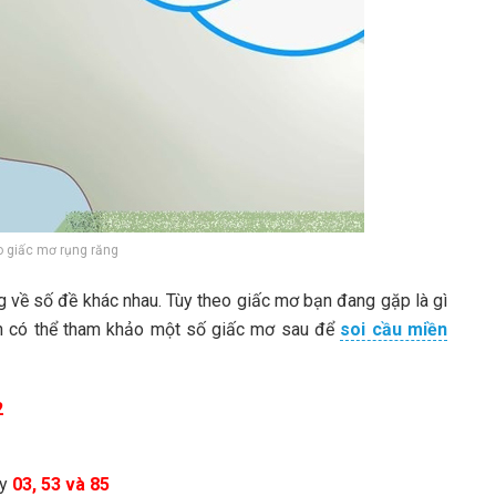
 giấc mơ rụng răng
 về số đề khác nhau. Tùy theo giấc mơ bạn đang gặp là gì
n có thể tham khảo một số giấc mơ sau để
soi cầu miền
2
ay
03, 53 và 85