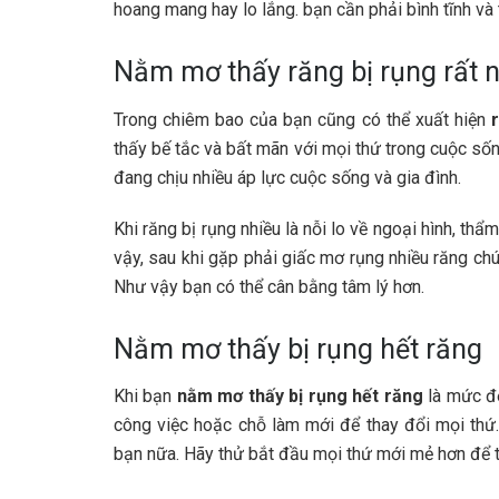
hoang mang hay lo lắng. bạn cần phải bình tĩnh và 
Nằm mơ thấy răng bị rụng rất 
Trong chiêm bao của bạn cũng có thể xuất hiện
thấy bế tắc và bất mãn với mọi thứ trong cuộc số
đang chịu nhiều áp lực cuộc sống và gia đình.
Khi răng bị rụng nhiều là nỗi lo về ngoại hình, th
vậy, sau khi gặp phải giấc mơ rụng nhiều răng chú
Như vậy bạn có thể cân bằng tâm lý hơn.
Nằm mơ thấy bị rụng hết răng
Khi bạn
nằm mơ thấy bị rụng hết răng
là mức độ
công việc hoặc chỗ làm mới để thay đổi mọi thứ.
bạn nữa. Hãy thử bắt đầu mọi thứ mới mẻ hơn để t