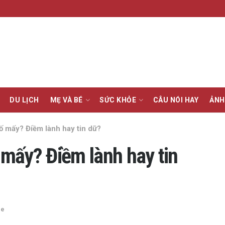
DU LỊCH
MẸ VÀ BÉ
SỨC KHỎE
CÂU NÓI HAY
ẢNH
ố mấy? Điềm lành hay tin dữ?
mấy? Điềm lành hay tin
me