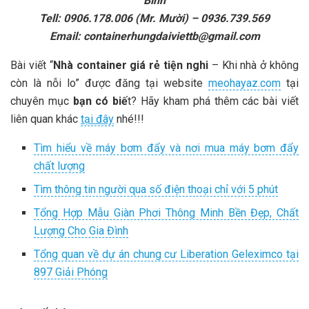
B
ì
nh
Tell: 0906.178.006 (Mr. M
ườ
i)
–
0936.739.569
Email:
containerhungdaiviettb@gmail.com
Bài viết “
Nhà container giá rẻ tiện nghi
– Khi nhà ở không
còn là nỗi lo” được đăng tại website
meohayaz.com
tại
chuyên mục
bạn có biế
t? Hãy kham phá thêm các bài viết
liên quan khác
tại đây
nhé!!!
Tìm hiểu về máy bơm đẩy và nơi mua máy bơm đẩy
chất lượng
Tìm thông tin người qua số điện thoại chỉ với 5 phút
Tổng Hợp Mẫu Giàn Phơi Thông Minh Bền Đẹp, Chất
Lượng Cho Gia Đình
Tổng quan về dự án chung cư Liberation Geleximco tại
897 Giải Phóng