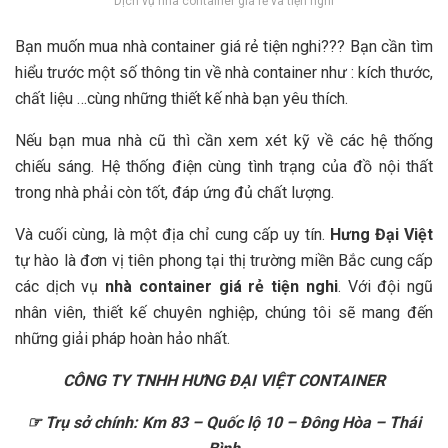
Dịch vụ nhà container giá rẻ và tiện nghi
Bạn muốn mua nhà container giá rẻ tiện nghi??? Bạn cần tìm
hiểu trước một số thông tin về nhà container như : kích thước,
chất liệu …cùng những thiết kế nhà bạn yêu thích.
Nếu bạn mua nhà cũ thì cần xem xét kỹ về các hệ thống
chiếu sáng. Hệ thống điện cùng tình trạng của đồ nội thất
trong nhà phải còn tốt, đáp ứng đủ chất lượng.
Và cuối cùng, là một địa chỉ cung cấp uy tín.
Hưng Đại Việt
tự hào là đơn vị tiên phong tại thị trường miền Bắc cung cấp
các dịch vụ
nhà container giá rẻ tiện nghi
. Với đội ngũ
nhân viên, thiết kế chuyên nghiệp, chúng tôi sẽ mang đến
những giải pháp hoàn hảo nhất.
CÔNG TY TNHH H
Ư
NG
Đ
Ạ
I VI
Ệ
T CONTAINER
☞
Tr
ụ
s
ở
ch
í
nh: Km 83
–
Qu
ố
c l
ộ
10
–
Đô
ng H
ò
a
–
Th
á
i