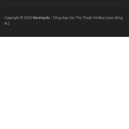
Copyright © 2023
MeoHayAz
- Tổng Hợp Các Thủ Thuật Và Mẹo Cuộc Sống
A-Z