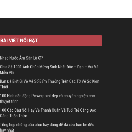
BÀI VIẾT NỔI BẬT
Nhạc Nước Âm Sàn Là Gì?
Chia Sẻ 1001 Ảnh Chúc Mừng Sinh Nhật Độc – Đẹp – Vui Và
Miễn Phí
Bạn Đã Biết Gì Về Vé Số Bấm Thưởng Trên Các Tờ Vé Số Kiến
Thiết
100 Hình nền động Powerpoint đẹp và chuyên nghiệp cho
thuyết trình
100 Các Câu Nói Hay Về Thanh Xuân Và Tuổi Trẻ Càng Đọc
Càng Thổn Thức
Tổng hợp những câu chửi hay dùng để đá xéo bạn bè đểu
hay nhất