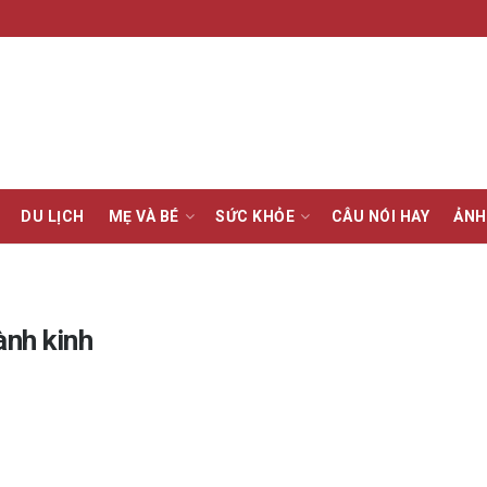
DU LỊCH
MẸ VÀ BÉ
SỨC KHỎE
CÂU NÓI HAY
ẢNH
ành kinh