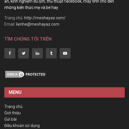
ăn, kinh nghiệm du lịch, thủ thuật facebook, máy tính cho đến
những kiến thức mẹ và bé hay
Trang chủ:
http://meohayaz.com/
Email:
lienhe@meohayaz.com
TÌM CHÚNG TÔI TRÊN
MENU
Trang chủ
Giới thiệu
Gửi bài
Điều khoản sử dụng