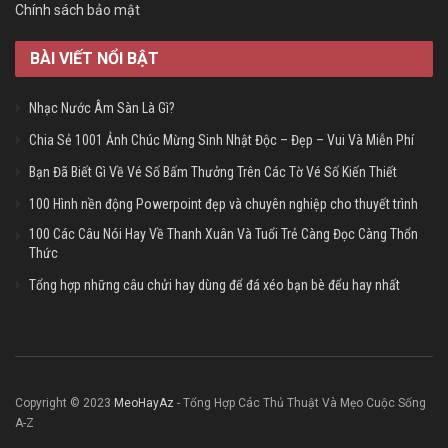
Chính sách bảo mật
BÀI VIẾT NỔI BẬT
Nhạc Nước Âm Sàn Là Gì?
Chia Sẻ 1001 Ảnh Chúc Mừng Sinh Nhật Độc – Đẹp – Vui Và Miễn Phí
Bạn Đã Biết Gì Về Vé Số Bấm Thưởng Trên Các Tờ Vé Số Kiến Thiết
100 Hình nền động Powerpoint đẹp và chuyên nghiệp cho thuyết trình
100 Các Câu Nói Hay Về Thanh Xuân Và Tuổi Trẻ Càng Đọc Càng Thổn
Thức
Tổng hợp những câu chửi hay dùng để đá xéo bạn bè đểu hay nhất
Copyright © 2023
MeoHayAz
- Tổng Hợp Các Thủ Thuật Và Mẹo Cuộc Sống
A-Z