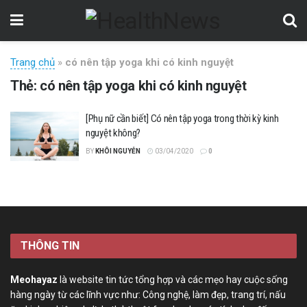
Trang chủ
»
có nên tập yoga khi có kinh nguyệt
Thẻ:
có nên tập yoga khi có kinh nguyệt
[Phụ nữ cần biết] Có nên tập yoga trong thời kỳ kinh
nguyệt không?
BY
KHÔI NGUYỄN
03/04/2020
0
THÔNG TIN
Meohayaz
là website tin tức tổng hợp và các mẹo hay cuộc sống
hàng ngày từ các lĩnh vực như: Công nghệ, làm đẹp, trang trí, nấu