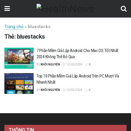
Trang chủ
»
bluestacks
Thẻ:
bluestacks
7 Phần Mềm Giả Lập Android Cho Mac OS Tốt Nhất
2024 Không Thể Bỏ Qua
BY
KHÔI NGUYỄN
12/03/2024
0
Top 10 Phần Mềm Giả Lập Android Trên PC Mượt Và
Nhanh Nhất
BY
KHÔI NGUYỄN
12/03/2024
0
THÔNG TIN