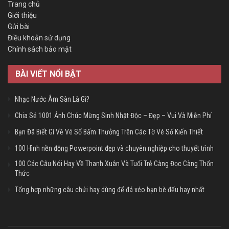
Trang chủ
Giới thiệu
Gửi bài
Điều khoản sử dụng
Chính sách bảo mật
BÀI VIẾT NỔI BẬT
Nhạc Nước Âm Sàn Là Gì?
Chia Sẻ 1001 Ảnh Chúc Mừng Sinh Nhật Độc – Đẹp – Vui Và Miễn Phí
Bạn Đã Biết Gì Về Vé Số Bấm Thưởng Trên Các Tờ Vé Số Kiến Thiết
100 Hình nền động Powerpoint đẹp và chuyên nghiệp cho thuyết trình
100 Các Câu Nói Hay Về Thanh Xuân Và Tuổi Trẻ Càng Đọc Càng Thổn
Thức
Tổng hợp những câu chửi hay dùng để đá xéo bạn bè đểu hay nhất