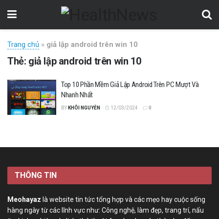
Trang chủ
»
giả lập android trên win 10
Thẻ:
giả lập android trên win 10
Top 10 Phần Mềm Giả Lập Android Trên PC Mượt Và
Nhanh Nhất
BY
KHÔI NGUYỄN
12/03/2024
0
THÔNG TIN
Meohayaz
là website tin tức tổng hợp và các mẹo hay cuộc sống
hàng ngày từ các lĩnh vực như: Công nghệ, làm đẹp, trang trí, nấu