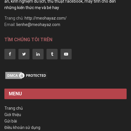
ăn, kinh nghiệm du lịch, thủ thuật facebook, máy tính cho đến
những kiến thức mẹ và bé hay
Trang chủ:
http://meohayaz.com/
Email:
lienhe@meohayaz.com
TÌM CHÚNG TÔI TRÊN
MENU
Trang chủ
Giới thiệu
Gửi bài
Điều khoản sử dụng