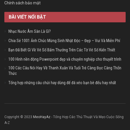
Chính sách bảo mật
BÀI VIẾT NỔI BẬT
Nhạc Nước Âm Sàn Là Gì?
Chia Sẻ 1001 Ảnh Chúc Mừng Sinh Nhật Độc – Đẹp – Vui Và Miễn Phí
Bạn Đã Biết Gì Về Vé Số Bấm Thưởng Trên Các Tờ Vé Số Kiến Thiết
100 Hình nền động Powerpoint đẹp và chuyên nghiệp cho thuyết trình
100 Các Câu Nói Hay Về Thanh Xuân Và Tuổi Trẻ Càng Đọc Càng Thổn
Thức
Tổng hợp những câu chửi hay dùng để đá xéo bạn bè đểu hay nhất
Copyright © 2023
MeoHayAz
- Tổng Hợp Các Thủ Thuật Và Mẹo Cuộc Sống
A-Z