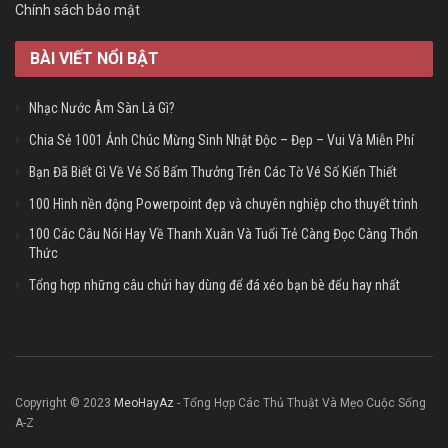
Chính sách bảo mật
BÀI VIẾT NỔI BẬT
Nhạc Nước Âm Sàn Là Gì?
Chia Sẻ 1001 Ảnh Chúc Mừng Sinh Nhật Độc – Đẹp – Vui Và Miễn Phí
Bạn Đã Biết Gì Về Vé Số Bấm Thưởng Trên Các Tờ Vé Số Kiến Thiết
100 Hình nền động Powerpoint đẹp và chuyên nghiệp cho thuyết trình
100 Các Câu Nói Hay Về Thanh Xuân Và Tuổi Trẻ Càng Đọc Càng Thổn
Thức
Tổng hợp những câu chửi hay dùng để đá xéo bạn bè đểu hay nhất
Copyright © 2023
MeoHayAz
- Tổng Hợp Các Thủ Thuật Và Mẹo Cuộc Sống
A-Z