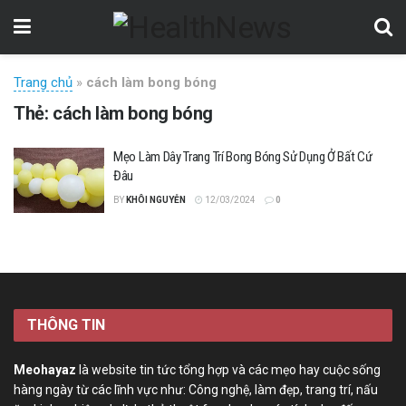
Trang chủ
»
cách làm bong bóng
Thẻ:
cách làm bong bóng
Mẹo Làm Dây Trang Trí Bong Bóng Sử Dụng Ở Bất Cứ
Đâu
BY
KHÔI NGUYỄN
12/03/2024
0
THÔNG TIN
Meohayaz
là website tin tức tổng hợp và các mẹo hay cuộc sống
hàng ngày từ các lĩnh vực như: Công nghệ, làm đẹp, trang trí, nấu