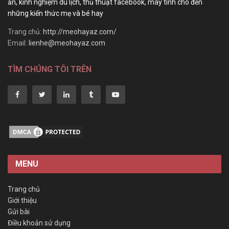
ăn, kinh nghiệm du lịch, thủ thuật facebook, máy tính cho đến
những kiến thức mẹ và bé hay
Trang chủ:
http://meohayaz.com/
Email:
lienhe@meohayaz.com
TÌM CHÚNG TÔI TRÊN
MENU
Trang chủ
Giới thiệu
Gửi bài
Điều khoản sử dụng