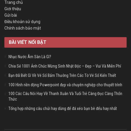
Trang chủ
Giới thiệu
Gửi bài
Điều khoản sử dụng
Chính sách bảo mật
BÀI VIẾT NỔI BẬT
Nhạc Nước Âm Sàn Là Gì?
Chia Sẻ 1001 Ảnh Chúc Mừng Sinh Nhật Độc – Đẹp – Vui Và Miễn Phí
Bạn Đã Biết Gì Về Vé Số Bấm Thưởng Trên Các Tờ Vé Số Kiến Thiết
100 Hình nền động Powerpoint đẹp và chuyên nghiệp cho thuyết trình
100 Các Câu Nói Hay Về Thanh Xuân Và Tuổi Trẻ Càng Đọc Càng Thổn
Thức
Tổng hợp những câu chửi hay dùng để đá xéo bạn bè đểu hay nhất