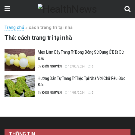
Trang chủ
»
cách trang trí tại nhà
Thẻ:
cách trang trí tại nhà
Mẹo Làm Dây Trang Trí Bong Bóng Sử Dụng Ở Bất Cứ
Đâu
BY
KHÔI NGUYỄN
12/03/2024
0
Hướng Dẫn Tự Trang Trí Tiệc Tại Nhà Với Chữ Rêu Độc
Đáo
BY
KHÔI NGUYỄN
11/03/2024
0
THÔNG TIN