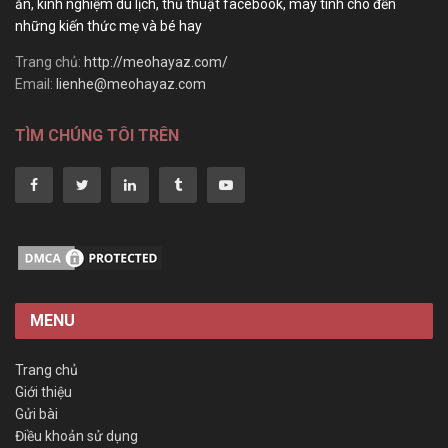
ăn, kinh nghiệm du lịch, thủ thuật facebook, máy tính cho đến
những kiến thức mẹ và bé hay
Trang chủ:
http://meohayaz.com/
Email:
lienhe@meohayaz.com
TÌM CHÚNG TÔI TRÊN
MENU
Trang chủ
Giới thiệu
Gửi bài
Điều khoản sử dụng