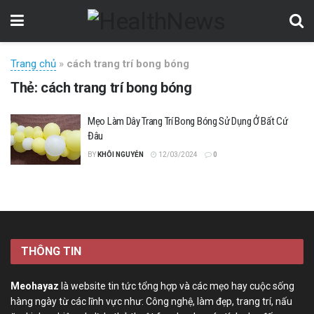
Trang chủ
»
cách trang trí bong bóng
Thẻ:
cách trang trí bong bóng
Mẹo Làm Dây Trang Trí Bong Bóng Sử Dụng Ở Bất Cứ
Đâu
BY
KHÔI NGUYỄN
12/03/2024
0
THÔNG TIN
Meohayaz
là website tin tức tổng hợp và các mẹo hay cuộc sống
hàng ngày từ các lĩnh vực như: Công nghệ, làm đẹp, trang trí, nấu