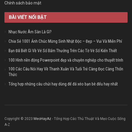
Chính sách bảo mật
BÀI VIẾT NỔI BẬT
Nhạc Nước Âm Sàn Là Gì?
Chia Sẻ 1001 Ảnh Chúc Mừng Sinh Nhật Độc – Đẹp – Vui Và Miễn Phí
Bạn Đã Biết Gì Về Vé Số Bấm Thưởng Trên Các Tờ Vé Số Kiến Thiết
100 Hình nền động Powerpoint đẹp và chuyên nghiệp cho thuyết trình
100 Các Câu Nói Hay Về Thanh Xuân Và Tuổi Trẻ Càng Đọc Càng Thổn
Thức
Tổng hợp những câu chửi hay dùng để đá xéo bạn bè đểu hay nhất
Copyright © 2023
MeoHayAz
- Tổng Hợp Các Thủ Thuật Và Mẹo Cuộc Sống
A-Z