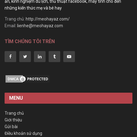
ăn, kinh nghiệm du lịch, thủ thuật facebook, máy tính cho đến
những kiến thức mẹ và bé hay
Trang chủ:
http://meohayaz.com/
Email:
lienhe@meohayaz.com
TÌM CHÚNG TÔI TRÊN
MENU
Trang chủ
Giới thiệu
Gửi bài
Điều khoản sử dụng