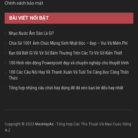
Chính sách bảo mật
BÀI VIẾT NỔI BẬT
Nhạc Nước Âm Sàn Là Gì?
Chia Sẻ 1001 Ảnh Chúc Mừng Sinh Nhật Độc – Đẹp – Vui Và Miễn Phí
Bạn Đã Biết Gì Về Vé Số Bấm Thưởng Trên Các Tờ Vé Số Kiến Thiết
100 Hình nền động Powerpoint đẹp và chuyên nghiệp cho thuyết trình
100 Các Câu Nói Hay Về Thanh Xuân Và Tuổi Trẻ Càng Đọc Càng Thổn
Thức
Tổng hợp những câu chửi hay dùng để đá xéo bạn bè đểu hay nhất
Copyright © 2023
MeoHayAz
- Tổng Hợp Các Thủ Thuật Và Mẹo Cuộc Sống
A-Z