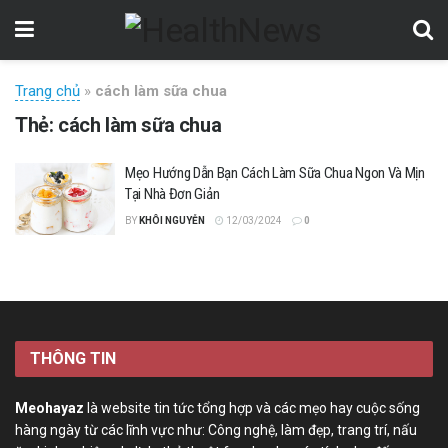
Trang chủ
»
cách làm sữa chua
Thẻ:
cách làm sữa chua
Mẹo Hướng Dẫn Bạn Cách Làm Sữa Chua Ngon Và Mịn
Tại Nhà Đơn Giản
BY
KHÔI NGUYỄN
12/03/2024
0
THÔNG TIN
Meohayaz
là website tin tức tổng hợp và các mẹo hay cuộc sống
hàng ngày từ các lĩnh vực như: Công nghệ, làm đẹp, trang trí, nấu