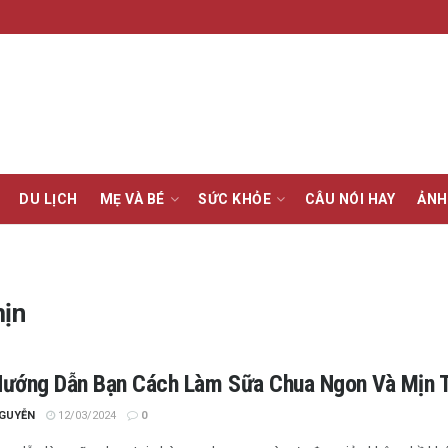
DU LỊCH
MẸ VÀ BÉ
SỨC KHỎE
CÂU NÓI HAY
ẢNH
mịn
ướng Dẫn Bạn Cách Làm Sữa Chua Ngon Và Mịn T
NGUYỄN
12/03/2024
0